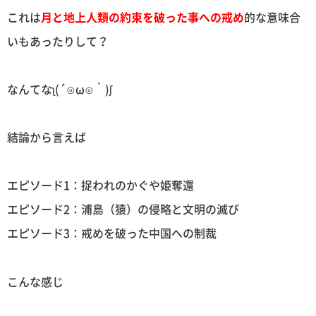
これは
月と地上人類の約束を破った事への戒め
的な意味合
いもあったりして？
なんてなʅ(´⊙ω⊙｀)ʃ
結論から言えば
エピソード1：捉われのかぐや姫奪還
エピソード2：浦島（猿）の侵略と文明の滅び
エピソード3：戒めを破った中国への制裁
こんな感じ