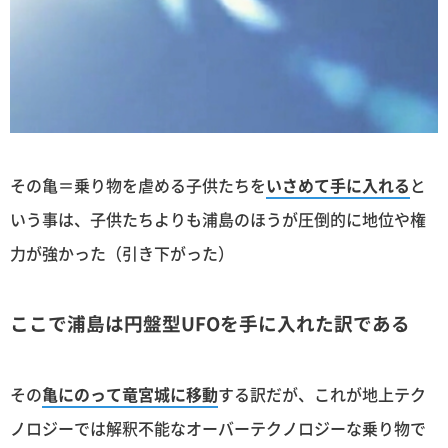
その亀＝乗り物を虐める子供たちを
いさめて手に入れる
と
いう事は、子供たちよりも浦島のほうが圧倒的に地位や権
力が強かった（引き下がった）
ここで浦島は円盤型UFOを手に入れた訳である
その
亀にのって竜宮城に移動
する訳だが、これが地上テク
ノロジーでは解釈不能なオーバーテクノロジーな乗り物で