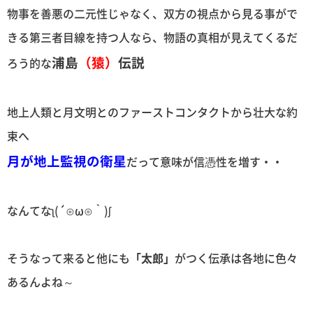
物事を善悪の二元性じゃなく、双方の視点から見る事がで
きる第三者目線を持つ人なら、物語の真相が見えてくるだ
浦島
（猿）
伝説
ろう的な
地上人類と月文明とのファーストコンタクトから壮大な約
束へ
月が地上監視の衛星
だって意味が信憑性を増す・・
なんてなʅ(´⊙ω⊙｀)ʃ
そうなって来ると他にも
「太郎」
がつく伝承は各地に色々
あるんよね～