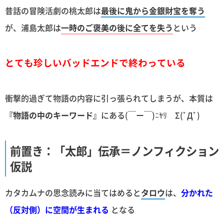
昔話の冒険活劇の桃太郎は
最後に鬼から金銀財宝を奪う
が、浦島太郎は
一時のご褒美の後に全てを失う
という
とても珍しいバッドエンドで終わっている
衝撃的過ぎて物語の内容に引っ張られてしまうが、本質は
『物語の中のキーワード』
にある(￣ー￣)ﾆﾔﾘ Σ(ﾟДﾟ)
前置き：「太郎」伝承＝ノンフィクション
仮説
カタカムナの思念読みに当てはめると
タロウ
は、
分かれた
（反対側）に空間が生まれる
となる