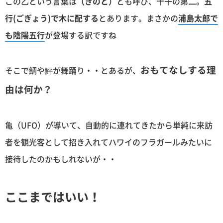
この乙という言葉は
（きのと）
とも呼び、十干の第二。
五
行(ごぎょう)で木に配する
とあります。まさかの
浦島太郎で
も陰陽五行
が登場する訳ですね
おもてなしする理
そこで鯛や鮃が舞踊り・・とあるが、
由は何か？
亀（UFO）が導いて、自動的に連れてきたから単純に来訪
者を観光客として招き入れてハワイのフラガールみたいに
接待したのかもしれないが・・
ここまではいい！