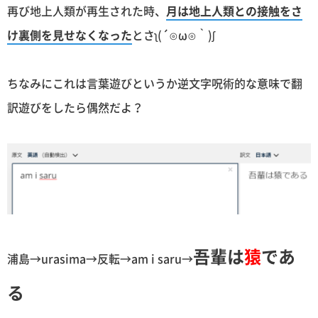
再び地上人類が再生された時、
月は地上人類との接触をさ
け裏側を見せなくなった
とさʅ(´⊙ω⊙｀)ʃ
ちなみにこれは言葉遊びというか逆文字呪術的な意味で翻
訳遊びをしたら偶然だよ？
吾輩は
猿
であ
浦島→urasima→反転→am i saru→
る