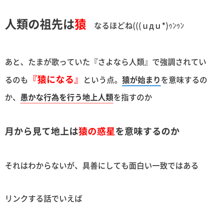
人類の祖先は
猿
なるほどね(((ｕдｕ*)ｩﾝｩﾝ
あと、たまが歌っていた『さよなら人類』で強調されてい
『猿になる』
るのも
という点。
猿が始まり
を意味するの
か、
愚かな行為を行う地上人類
を指すのか
月から見て地上は
猿の惑星
を意味するのか
それはわからないが、具善にしても面白い一致ではある
リンクする話でいえば