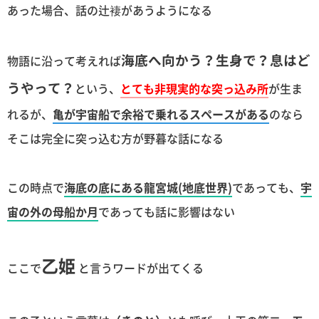
あった場合、話の辻褄があうようになる
海底へ向かう？生身で？息はど
物語に沿って考えれば
うやって？
という、
とても非現実的な突っ込み所
が生ま
れるが、
亀が宇宙船で余裕で乗れるスペースがある
のなら
そこは完全に突っ込む方が野暮な話になる
この時点で
海底の底にある龍宮城(地底世界)
であっても、
宇
宙の外の母船か月
であっても話に影響はない
乙姫
ここで
と言うワードが出てくる