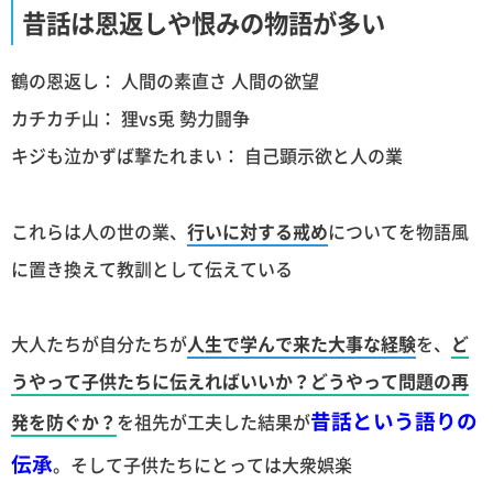
昔話は恩返しや恨みの物語が多い
鶴の恩返し： 人間の素直さ 人間の欲望
カチカチ山： 狸vs兎 勢力闘争
キジも泣かずば撃たれまい： 自己顕示欲と人の業
これらは人の世の業、
行いに対する戒め
についてを物語風
に置き換えて教訓として伝えている
大人たちが自分たちが
人生で学んで来た大事な経験
を、
ど
うやって子供たちに伝えればいいか？どうやって問題の再
昔話という語りの
発を防ぐか？
を祖先が工夫した結果が
伝承
。そして子供たちにとっては大衆娯楽