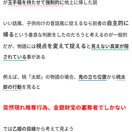
が
玉手箱を持たせて強制的に
地上に帰した説
自主的に
いい話風、子供向けの昔話風に捉えるなら前者の
帰る
という善良な判断をしたのだろうと考えるのが一般的
視点を変えて捉える
だが、物語には
と
見えない真実が隠
されている
事がある
例えば、桃「太郎」の物語の場合、
鬼の立ち位置
から
桃太
郎の行動
を見ると
突然現れ略奪行為、金銀財宝の簒奪者でしかない
では
乙姫の目線
から考えて見よう