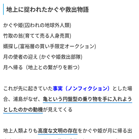
地上に捉われたかぐや救出物語
かぐや姫(囚われの地球外人類)
竹取の翁(育てて売る人身売買)
婿探し(富裕層の買い手限定オークション)
月の使者の迎え (かぐや姫救出部隊)
月へ帰る（地上との繋がりを断つ）
これが先に起きていた
事実（ノンフィクション）
とした場
合、浦島がなぜ、
亀という円盤型の乗り物を手に入れよう
としたのかの動機
が見えてくる
地上人類よりも
高度な文明の存在
をかぐや姫が月に帰る出