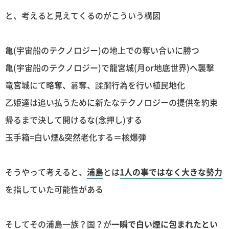
と、考えると見えてくるのがこういう構図
亀(宇宙船のテクノロジー)の地上での奪い合いに勝つ
亀(宇宙船のテクノロジー)で龍宮城(月or地底世界)へ襲撃
竜宮城にて略奪、簒奪、蹂躙行為を行い植民地化
乙姫達は追い払うために新たなテクノロジーの提供を約束
帰るまで決して開けるな(念押し)する
玉手箱=白い煙&突然老化する＝核爆弾
そうやって考えると、
浦島
とは
1人の事ではなく大きな勢力
を指していた可能性がある
そしてその浦島一族？国？が
一瞬で白い煙に包まれたとい