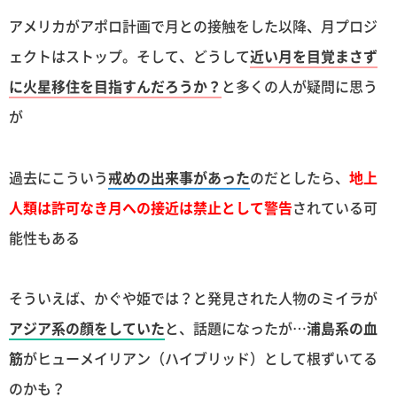
アメリカがアポロ計画で月との接触をした以降、月プロジ
ェクトはストップ。そして、どうして
近い月を目覚まさず
に火星移住を目指すんだろうか？
と多くの人が疑問に思う
が
過去にこういう
戒めの出来事があった
のだとしたら、
地上
人類は許可なき月への接近は禁止として警告
されている可
能性もある
そういえば、かぐや姫では？と発見された人物のミイラが
アジア系の顔をしていた
と、話題になったが…
浦島系の血
筋
がヒューメイリアン（ハイブリッド）として根ずいてる
のかも？