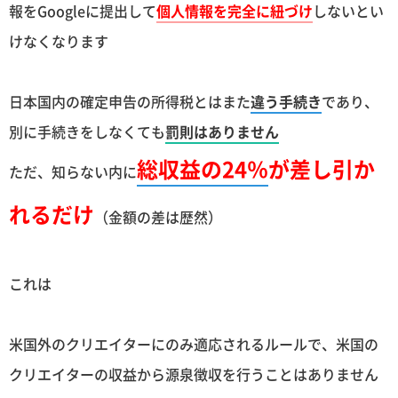
報をGoogleに提出して
個人情報を完全に紐づけ
しないとい
けなくなります
日本国内の確定申告の所得税とはまた
違う手続き
であり、
別に手続きをしなくても
罰則はありません
総収益の24％
が差し引か
ただ、知らない内に
れるだけ
（金額の差は歴然）
これは
米国外のクリエイターにのみ適応されるルールで、米国の
クリエイターの収益から源泉徴収を行うことはありません