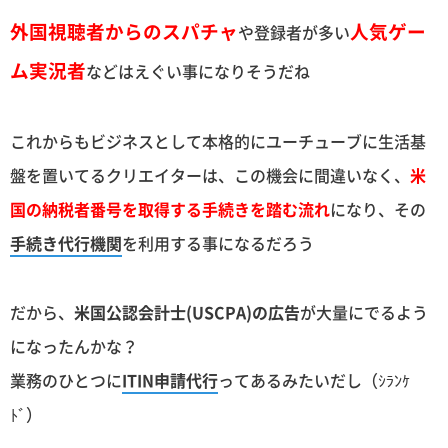
外国視聴者からのスパチャ
人気ゲー
や登録者が多い
ム実況者
などはえぐい事になりそうだね
これからもビジネスとして本格的にユーチューブに生活基
盤を置いてるクリエイターは、この機会に間違いなく、
米
国の納税者番号を取得する手続きを踏む流れ
になり、その
手続き代行機関
を利用する事になるだろう
だから、
米国公認会計士(USCPA)の広告
が大量にでるよう
になったんかな？
業務のひとつに
ITIN申請代行
ってあるみたいだし（ｼﾗﾝｹ
ﾄﾞ）