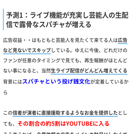
予測1：ライブ機能が充実し芸能人の生配
信で露骨なスパチャが増える
広告収益・・はもともと芸能人を見たくて来てる人は
広告
など見ないでスキップ
している。ゆえに今後、どれだけの
ファンが任意のタイミングで見ても、再生報酬がほとんど
ない事になると、当然
生ライブ配信がどんどん増えてくる
スパチャという投げ銭文化
背景には
が定着しているか
ら
この
信者が演者に直接援助するようなお金を提供した
とし
その割合の約5割はYOUTUBEに入る
ても、