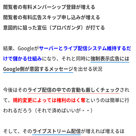
閲覧者の有料メンバーシップ登録が増える
閲覧者の有料広告スキップ申し込みが増える
意図的に狙った宣伝（プロパガンダ）が打てる
結果、Googleが
サーバーとライブ配信システム維持するだ
けで儲かる仕組み
になり、それと同時に
強制表示広告には
Google側が意図するメッセージ
を出せる状況
今後はその
ライブ配信の中での言動も厳しくチェック
され
て、
規約変更によっては権利のはく奪
というのは簡単に行
われるだろう（それで済めばいいが・・）
そして、その
ライブストリーム配信
が増えれば増えるほ