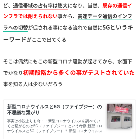
ど、
通信帯域の占有率は膨大
になり、当然、
既存の通信イ
ンフラでは耐えられない
事から、
高速データ通信のインフ
5Gというキ
ラへの切替
が促される事になる流れで自然に
ーワード
がここで出てくる
そこは偶然にもこの新型コロナ騒動が起きてから、水面下
初期段階から多くの事がテストされていた
でかなり
事を知る人は少ないだろう