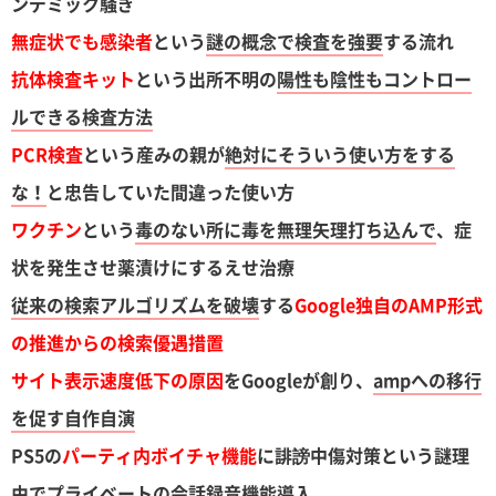
ンデミック騒ぎ
無症状でも感染者
という
謎の概念で検査を強要
する流れ
抗体検査キット
という出所不明の
陽性も陰性もコントロー
ルできる検査方法
PCR検査
という産みの親が
絶対にそういう使い方をする
な！
と忠告していた間違った使い方
ワクチン
という
毒のない所に毒を無理矢理打ち込んで
、症
状を発生させ薬漬けにするえせ治療
従来の検索アルゴリズムを破壊
する
Google独自のAMP形式
の推進からの検索優遇措置
サイト表示速度低下の原因
をGoogleが創り、
ampへの移行
を促す自作自演
PS5の
パーティ内ボイチャ機能
に誹謗中傷対策という謎理
由で
プライベートの会話録音機能導入