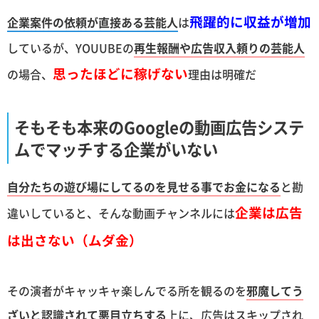
飛躍的に収益が増加
企業案件の依頼が直接ある芸能人
は
しているが、YOUUBEの
再生報酬や広告収入頼りの芸能人
思ったほどに稼げない
の場合、
理由は明確だ
そもそも本来のGoogleの動画広告システ
ムでマッチする企業がいない
自分たちの遊び場にしてるのを見せる事でお金になる
と勘
企業は広告
違いしていると、そんな動画チャンネルには
は出さない（ムダ金）
その演者がキャッキャ楽しんでる所を観るのを
邪魔してう
ざいと認識されて悪目立ちする
上に、広告はスキップされ