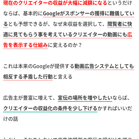
現在のクリエイターの収益が大幅に減額になる
というだけ
ならば、基本的に
Googleがスポンサーの獲得に難儀してい
る
とも予想できるが、なぜ未収益を選択して、
閲覧者に快
適に見てもらう事を考えているクリエイターの動画にも
広
告を表示する仕組み
に変えるのか？
これは本来のGoogleが提供する
動画広告システムとしても
相反する矛盾した行動
と言える
広告主が豊富に増えて、
宣伝の場所を増やしたい
ならば、
クリエイターの収益化の条件を少し下げる
かすればいいだ
けの話