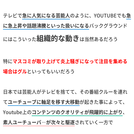
テレビで
急に人気になる芸能人
のように、YOUTUBEでも
急
に急上昇や話題沸騰といった扱いになる
バックグラウンド
組織的な動き
にはこういった
は当然あるだろう
特に
マスコミが取り上げて炎上騒ぎになって注目を集める
場合はグル
といってもいいだろう
日本では芸能人がテレビを捨てて、その番組クルーを連れ
て
ユーチューブに軸足を移す大移動
が起きた事によって、
Youtube上の
コンテンツのクオリティが飛躍的に上がり
、
素人ユーチューバ―が次々と駆逐
されていく一方で