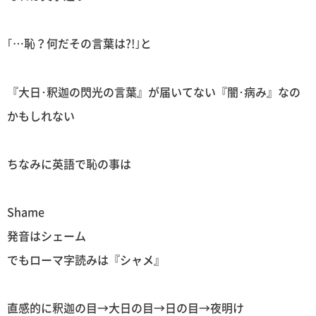
｢…恥？何だその言葉は?!｣と
『大日･釈迦の閃光の言葉』が届いてない『闇･病み』なの
かもしれない
ちなみに英語で恥の事は
Shame
発音はシェーム
でもローマ字読みは『シャメ』
直感的に釈迦の目→大日の目→日の目→夜明け