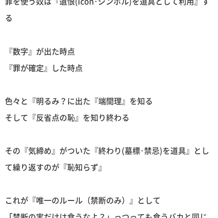
罪を使う奴は『遺恨(icon･シンボル)を道具として利用』す
る
『数字』が出た時点
『罪が確定』した時点
色々と『明るみ？に出た『端間理』を知る
そして『反省点の恥』を知り終わる
その『気締め』がついた『終わり(墓標･禁忌)を道具』とし
て繰り返すのが『恥知らず』
これが『唯一のルール（禁断のみ）』として
「禁断の実だけは食うなよ？」っつっても食うバカと同じ