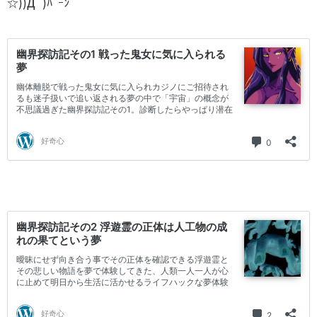
☆))Д´)ﾊﾟｰﾝ