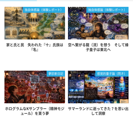
独自体感論（体験レポート）
独自体感論（体験レポート）
家と氏と民 失われた『十』氏族は
空へ繋がる龍（流）を想う そして蜂
『名』
子皇子は東北へ
夢診断日記
感覚的量子論（閃き）
ホログラムなKサンプラー（精神モジ
サマーランドに逝ってきた？を思い出
ュール）を貰う夢
して洞察