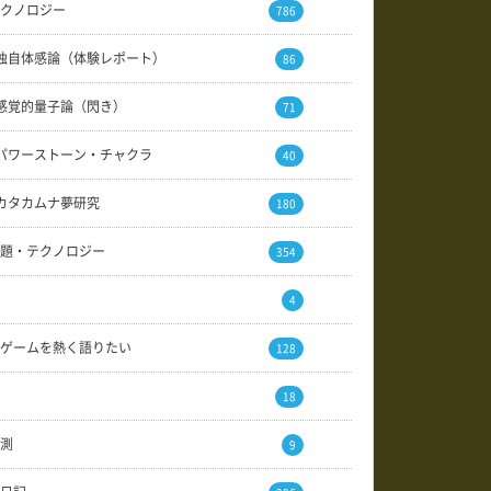
クノロジー
786
独自体感論（体験レポート）
86
感覚的量子論（閃き）
71
パワーストーン・チャクラ
40
カタカムナ夢研究
180
題・テクノロジー
354
4
ゲームを熱く語りたい
128
18
測
9