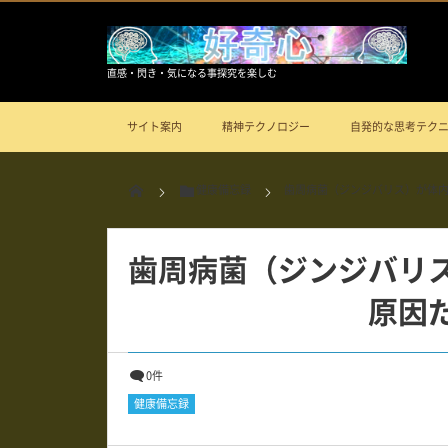
直感・閃き・気になる事探究を楽しむ
サイト案内
精神テクノロジー
自発的な思考テク
健康備忘録
歯周病菌（ジンジバリス）が体
歯周病菌（ジンジバリ
原因
0件
健康備忘録