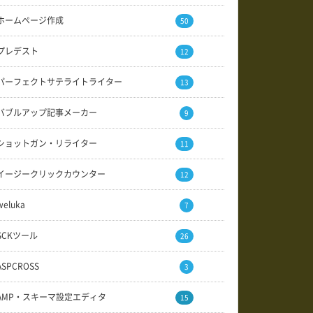
ホームページ作成
50
プレデスト
12
パーフェクトサテライトライター
13
バブルアップ記事メーカー
9
ショットガン・リライター
11
イージークリックカウンター
12
weluka
7
SCKツール
26
ASPCROSS
3
AMP・スキーマ設定エディタ
15