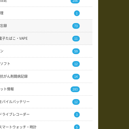
日記
206
理
1
忘録
73
電子たばこ・VAPE
11
ン
59
ソフト
12
抗がん剤闘病記録
14
ット情報
283
モバイルバッテリー
12
ドライブレコーダー
3
スマートウォッチ・時計
5