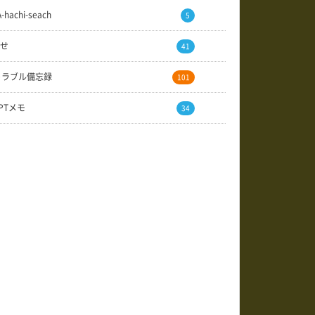
A-hachi-seach
5
せ
41
トラブル備忘録
101
GPTメモ
34