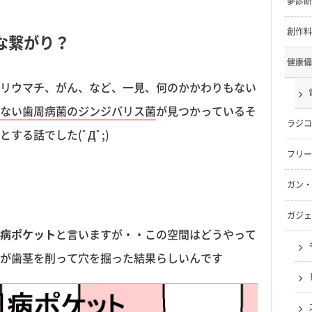
夢診断
創作料
な繋がり？
健康備
リウマチ、がん、など、一見、何のかかわりもない
ない歯周病菌のジンジバリス菌
が見つかっているそ
ラジコ
る話でした(ﾟДﾟ;)
フリー
ガン・
ガジェ
病ポケット
と言いますが・・この空間はどうやって
が歯茎を削って穴を掘った結果らしいんです