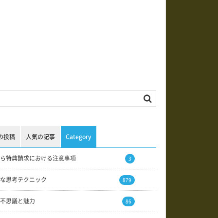
の投稿
人気の記事
Category
ら特典請求における注意事項
3
な思考テクニック
879
不思議と魅力
86