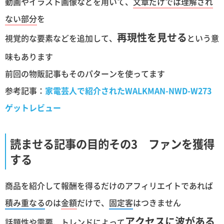
動画やイラスト画像などを用いて、
文章だけでは理解され
ない部分
を
再現性を見せる
視覚的な要素などを追加して、
という意
味もあります
前回の物販記事もそのパターンを使ってます
参考記事：
家電芸人で紹介されたWALKMAN-NWD-W273
ゲットレビュー
読ませる記事の目的その3 ファンを獲得
する
商品を紹介して報酬を得るだけのアフィリエイトであれば
積み重なる
のは
金額
だけで、
固定客
はつきません
アクセスに波がある
話題性や需要、トレンドによって