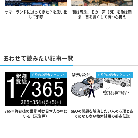
サマーランドに逝ってきた？を思い出
鶴は専念、その一声（閃）を亀は満
して洞察
念 首を長くして待つ心構え
あわせて読みたい記事一覧
自発的な思考テクニック
自発的な思考テクニック
365＝弥勒後の世界 神は日本人の中に
SEOの問題を解決したい人の心理とあ
いる（天岩戸）
てにならない検索結果の都市伝説