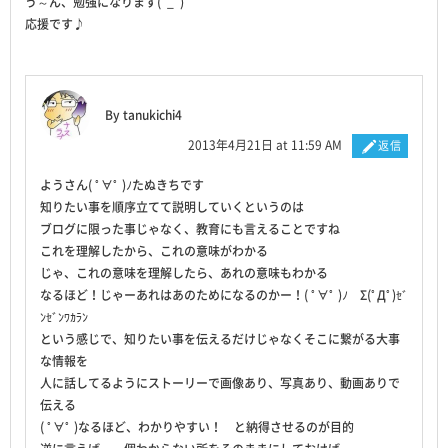
う～ん、勉強になります(ﾟ_ﾟ)
応援です♪
By tanukichi4
2013年4月21日 at 11:59 AM
返信
ようさん( ﾟ∀ﾟ )ﾉたぬきちです
知りたい事を順序立てて説明していくというのは
ブログに限った事じゃなく、教育にも言えることですね
これを理解したから、これの意味がわかる
じゃ、これの意味を理解したら、あれの意味もわかる
なるほど！じゃーあれはあのためになるのかー！( ﾟ∀ﾟ )ﾉ Σ(ﾟДﾟ)ｾﾞ
ﾝｾﾞﾝﾜｶﾗﾝ
という感じで、知りたい事を伝えるだけじゃなくそこに繋がる大事
な情報を
人に話してるようにストーリーで画像あり、写真あり、動画ありで
伝える
( ﾟ∀ﾟ )なるほど、わかりやすい！ と納得させるのが目的