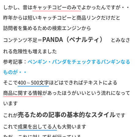
しかし、昔は
キャッチコピーのみで
よかったんですが・・
昨年からは短いキャッチコピーと商品リンクだけだと
訪問者を集めるための検索エンジンから
PANDA（ペナルティ）
コンテンツ不足＝
とみなさ
れる危険性も増えました
参考記事：
ペンギン・パンダをチェックするパンギンなる
ものが・・
そこで
400～500文字
ほどはできればテキストによる
商品に関する情報
があったほうがいいという流れになって
います
売るための記事の基本的なスタイル
これが
です
これで
成果を出してる人
も大勢います
ただ、これに対して私が行っている