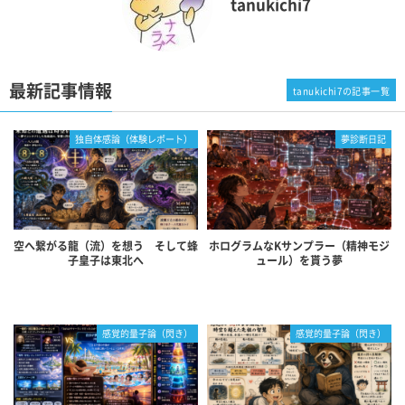
tanukichi7
最新記事情報
tanukichi7の記事一覧
独自体感論（体験レポート）
夢診断日記
空へ繋がる龍（流）を想う そして蜂
ホログラムなKサンプラー（精神モジ
子皇子は東北へ
ュール）を貰う夢
感覚的量子論（閃き）
感覚的量子論（閃き）