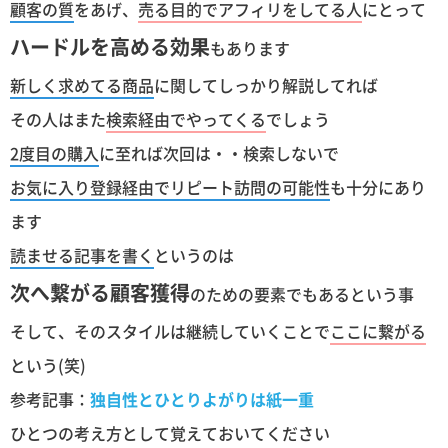
顧客の質
をあげ、
売る目的でアフィリをしてる人
にとって
ハードルを高める効果
もあります
新しく求めてる商品
に関してしっかり解説してれば
その人はまた
検索経由でやってくる
でしょう
2度目の購入
に至れば次回は・・検索しないで
お気に入り登録経由でリピート訪問の可能性
も十分にあり
ます
読ませる記事を書く
というのは
次へ繋がる顧客獲得
のための要素でもあるという事
そして、そのスタイルは継続していくことで
ここに繋がる
という(笑)
参考記事：
独自性とひとりよがりは紙一重
ひとつの考え方として覚えておいてください