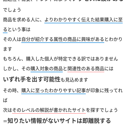
でしょう
商品を求める人に、
よりわかりやすく伝えた結果購入に至
る
という事は
その人は
自分が紹介する属性の商品に興味がある
とわかり
ます
もちろん、購入した個人が特定できる訳ではありません
しかし、その
購入対象の商品
と
関連性のある商品
には
いずれ手を出す可能性
も見込めます
その時、
購入に至ったわかりやすい記事
が印象に残ってれ
ば
次は
そのレベルの解説が書かれたサイト
を探すでしょう
知りたい情報がないサイトは即離脱する
＝