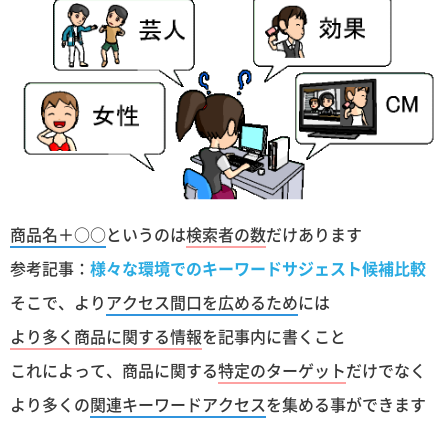
商品名＋○○
というのは
検索者の数
だけあります
参考記事：
様々な環境でのキーワードサジェスト候補比較
そこで、より
アクセス間口を広めるため
には
より多く商品に関する情報
を記事内に書くこと
これによって、商品に関する
特定のターゲット
だけでなく
より多くの
関連キーワードアクセス
を集める事ができます