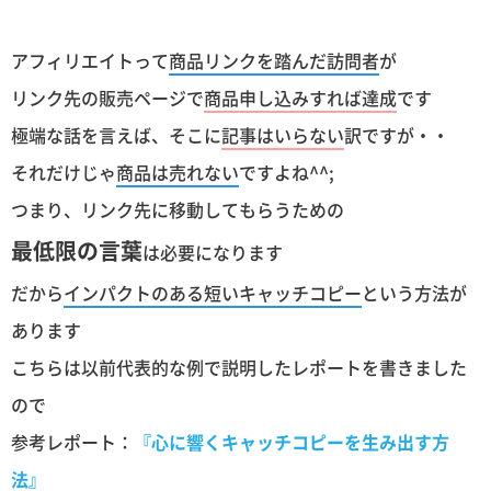
アフィリエイトって
商品リンクを踏んだ訪問者
が
リンク先の販売ページで
商品申し込みすれば達成
です
極端な話を言えば、そこに
記事はいらない
訳ですが・・
それだけじゃ
商品は売れない
ですよね^^;
つまり、リンク先に移動してもらうための
最低限の言葉
は必要になります
だから
インパクトのある短いキャッチコピー
という方法が
あります
こちらは以前代表的な例で説明したレポートを書きました
ので
参考レポート：
『心に響くキャッチコピーを生み出す方
法』