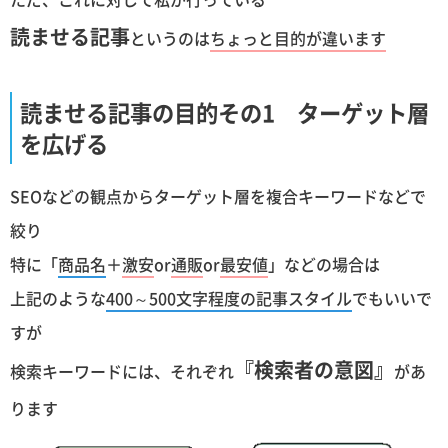
読ませる記事
というのは
ちょっと目的が違います
読ませる記事の目的その1 ターゲット層
を広げる
SEOなどの観点からターゲット層を複合キーワードなどで
絞り
特に「
商品名
＋
激安
or
通販
or
最安値
」などの場合は
上記のような
400～500文字程度の記事スタイル
でもいいで
すが
『検索者の意図』
検索キーワードには、それぞれ
があ
ります