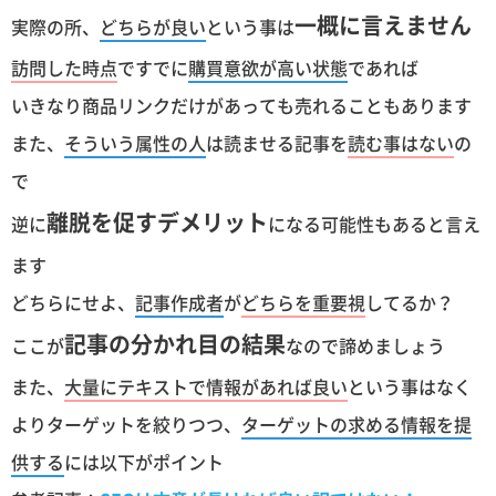
一概に言えません
実際の所、
どちらが良い
という事は
訪問した時点
ですでに
購買意欲が高い状態
であれば
いきなり商品リンクだけがあっても売れることもあります
また、
そういう属性の人
は読ませる記事を
読む事はない
の
で
離脱を促すデメリット
逆に
になる可能性もあると言え
ます
どちらにせよ、
記事作成者
が
どちらを重要視
してるか？
記事の分かれ目の結果
ここが
なので諦めましょう
また、
大量にテキストで情報があれば良い
という事はなく
よりターゲットを絞りつつ、
ターゲットの求める情報を提
供する
には以下がポイント