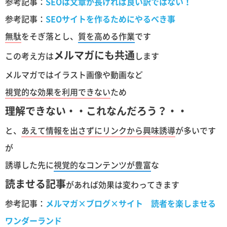
参考記事：
SEOは文章が長ければ良い訳ではない！
参考記事：
SEOサイトを作るためにやるべき事
無駄
をそぎ落とし、
質を高める作業
です
メルマガにも共通
この考え方は
します
メルマガではイラスト画像や動画など
視覚的な効果を利用できない
ため
理解できない・・これなんだろう？・・
と、
あえて情報を出さずにリンクから興味誘導
が多いです
が
誘導した先に
視覚的なコンテンツが豊富
な
読ませる記事
があれば効果は変わってきます
参考記事：
メルマガ×ブログ×サイト 読者を楽しませる
ワンダーランド