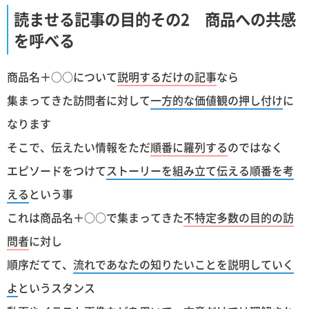
読ませる記事の目的その2 商品への共感
を呼べる
商品名＋○○について
説明するだけの記事
なら
集まってきた訪問者に対して
一方的な価値観の押し付け
に
なります
そこで、伝えたい情報をただ
順番に羅列する
のではなく
エピソードをつけて
ストーリーを組み立て伝える順番を考
える
という事
これは商品名＋○○で集まってきた
不特定多数の目的の訪
問者
に対し
順序だてて、
流れであなたの知りたいことを説明していく
よ
というスタンス