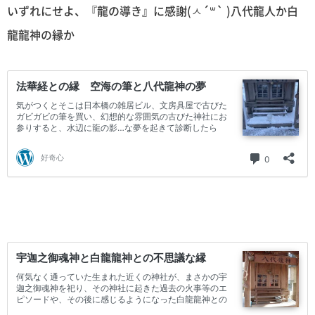
いずれにせよ、『龍の導き』に感謝(ㅅ´꒳` )八代龍人か白
龍龍神の縁か