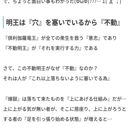
で、ちょっと面白い事もわかった(ΦωΦ)ﾌﾌﾌ… Σ(ﾟдﾟ；)
明王は『穴』を塞いでいるから『不動』
『倶利伽羅竜王』が全ての衆生を救う『意志』であり
『不動明王』が『それを実行する力』である
さて、この不動明王がなぜ『不動』なのか？
それは人が『これ以上落ちないように塞いでる為』
『煉獄』は落ちて来たものを『上にあげる仕組み』だが…
上に上がる気が無い者が、そこに居座り、上に上がろうと
する者の『足を引っ張り始める状態』が増えると…