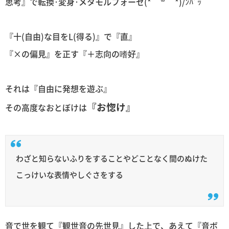
思考』で転換･変身･メタモルフォーゼ(* ´ ꒳ ` *)/ﾝﾊﾞｯ
『十(自由)な目をL(得る)』で『直』
『×の偏見』を正す『＋志向の嗜好』
それは『自由に発想を遊ぶ』
『お惚け』
その高度なおとぼけは
わざと知らないふりをすることやどことなく間のぬけた
こっけいな表情やしぐさをする
音で世を観て『観世音の先世見』した上で、あえて『音ボ