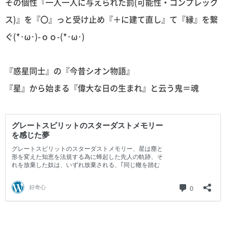
その個性『一人一人に与えられた罰(可能性・コンプレック
ス)』を『〇』っと受け止め『＋に建て直し』て『縁』を繋
ぐ(*･ω･)-ｏｏ-(*･ω･)
『惑星同士』の『今昔シオン物語』
『星』から始まる『偉大な日の生まれ』と云う鬼＝魂