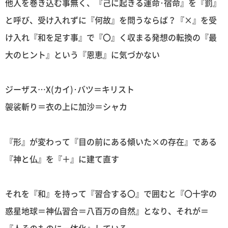
他人を巻き込む事無く、『己に起きる運命･宿命』を『罰』
と呼び、受け入れずに『何故』を問うならば？『×』を受
け入れ『和を足す事』で『〇』く収まる発想の転換の『最
大のヒント』という『恩恵』に気づかない
ジーザス…Χ(カイ)･バツ＝キリスト
袈裟斬り＝衣の上に加沙＝シャカ
『形』が変わって『目の前にある傾いた×の存在』である
『神と仏』を『＋』に建て直す
それを『和』を持って『習合する〇』で囲むと『〇十字の
惑星地球＝神仏習合＝八百万の自然』となり、それが＝
『人そのものに一体化』している