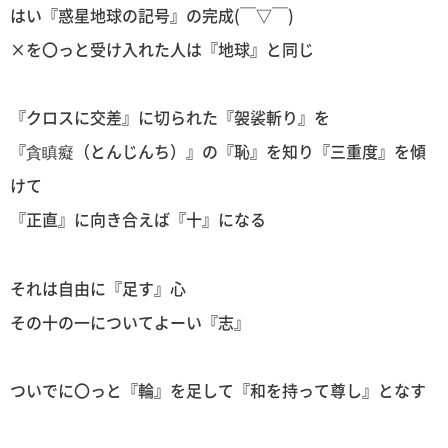
はい『惑星地球の記号』の完成(￣▽￣)
×を〇っと受け入れた人は『地球』と同じ
『クロスに交差』に切られた『袈裟斬り』を
『貪瞋癡（とんじんち）』の『恥』を知り『三重度』を傾
けて
『正直』に向き合えば『十』になる
それは自由に『足す』心
その十の一についてよーい『志』
ついでに〇っと『輪』を足して『和を持って尊し』となす