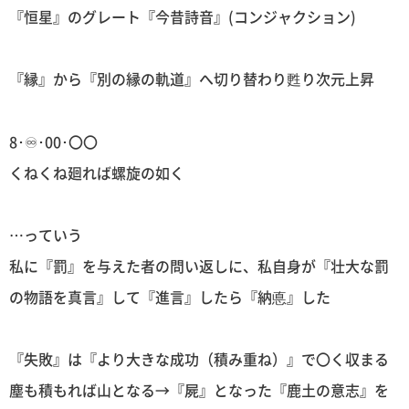
『恒星』のグレート『今昔詩音』(コンジャクション)
『縁』から『別の縁の軌道』へ切り替わり甦り次元上昇
8･♾･00･〇〇
くねくね廻れば螺旋の如く
…っていう
私に『罰』を与えた者の問い返しに、私自身が『壮大な罰
の物語を真言』して『進言』したら『納悳』した
『失敗』は『より大きな成功（積み重ね）』で〇く収まる
塵も積もれば山となる→『屍』となった『鹿土の意志』を