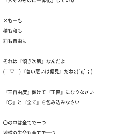
×も＋も
積も和も
罰も自由も
それは『傾き次第』なんだよ
(￣▽￣)『善い悪いは偏見』だねΣ(ﾟдﾟ；)
『三自由度』傾けて『正直』になりなさい
『〇』と『全て』を包み込みなさい
〇の中は全てで一つ
地球の生命も全てで一つ