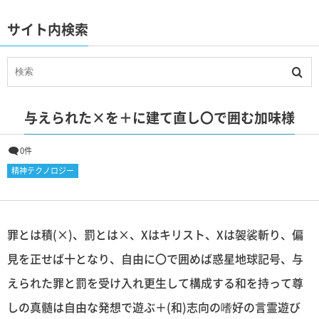
サイト内検索
与えられた×を＋に建て直し〇で囲む加味様
0件
精神テクノロジー
罪とは積(×)、罰とは×、Χはキリスト、Xは袈裟斬り、偏
見を正せば十となり、自由に〇で囲めば惑星地球記号、与
えられた罪と罰を受け入れ更生して構成する和を持って尊
しの真髄は自由な発想で遊ぶ＋(和)志向の嗜好の言霊遊び