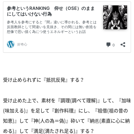
受け止められずに『抵抗反発』する？
受け止めた上で、素材を『調理(調べて理解)』して、『加味
(味加える)』を足して『創作料理』にし、『祖借(祖の昔の
知恵)』して『神(人の為＝偽)』砕いて『納悳(素直に心に納
める)』して『満足(満たされ足る)』する？