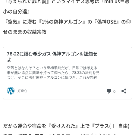
『与えられた罪と罰』というマイナス思考は『min us＝最
小の自分達』
『空気』に潜む『1%の偽神アルゴン』の『偽神OSE』の仰
せのままの奴隷宗教
だから運命や宿命を『受け入れた』上で『プラス(＋･自由)