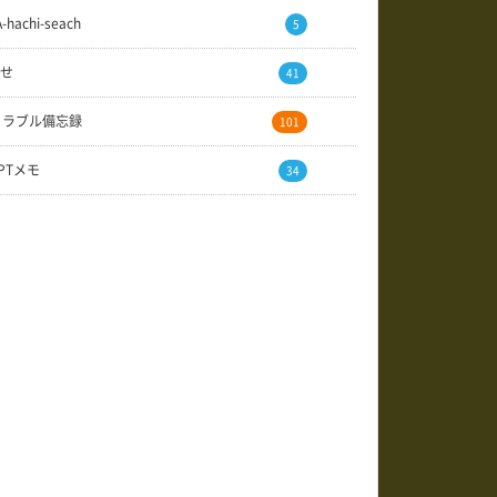
A-hachi-seach
5
せ
41
トラブル備忘録
101
GPTメモ
34