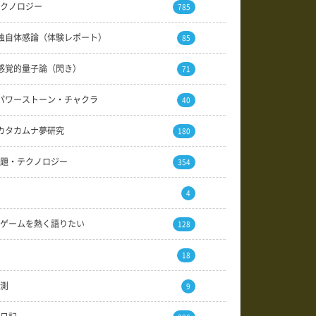
クノロジー
785
独自体感論（体験レポート）
85
感覚的量子論（閃き）
71
パワーストーン・チャクラ
40
カタカムナ夢研究
180
題・テクノロジー
354
4
ゲームを熱く語りたい
128
18
測
9