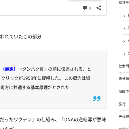
精神テ
われていたこの部分
社会問
→（翻訳）
→タンパク質」の順に伝達される、と
クリックが1958年に提唱した。 この概念は細
未分類
の両方に共通する基本原理だとされた
映画や
旅行
天体観
験だったワクチン』の仕組み、『DNAの逆転写が意味