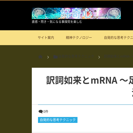
直感・閃き・気になる事探究を楽しむ
サイト案内
精神テクノロジー
自発的な思考テク
自発的な思考テクニック
訳詞如来とmRNA
訳詞如来とmRNA 
0件
自発的な思考テクニック