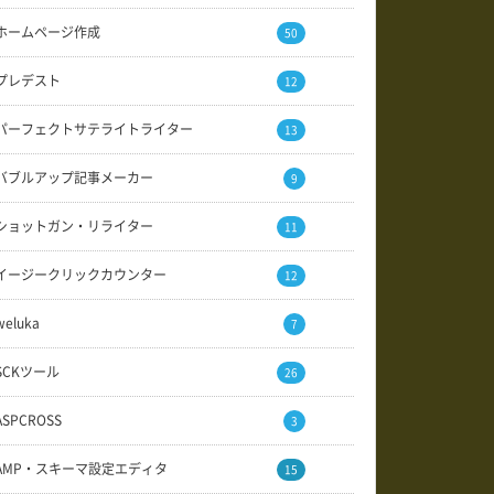
ホームページ作成
50
プレデスト
12
パーフェクトサテライトライター
13
バブルアップ記事メーカー
9
ショットガン・リライター
11
イージークリックカウンター
12
weluka
7
SCKツール
26
ASPCROSS
3
AMP・スキーマ設定エディタ
15