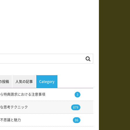
の投稿
人気の記事
Category
ら特典請求における注意事項
3
な思考テクニック
879
不思議と魅力
86