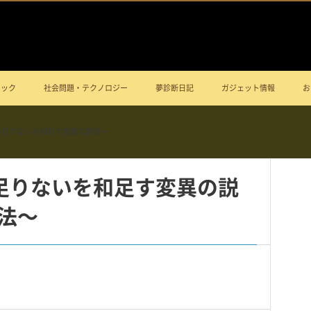
ニック
社会問題・テクノロジー
夢診断日記
ガジェット情報
お
 〜足りないを和足す変異の説法〜
〜足りないを和足す変異の説
法〜