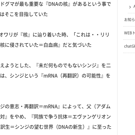
ドグマが最も重要な『DNAの核』があるという事で
』はそこを目指していた
お知ら
WEB
オワリが『核』に辿り着いた時、「これは・・リリ
核に侵されていた＝白血病』だと気づいた
chat
えようとした、『未だ何ものでもないシンジ』を二
は、シンジという『mRNA（再翻訳）の可能性』を
ジの意志・再翻訳＝mRNA』によって、父（アダム
対』をやめ、『同族で争う抗体＝エヴァンゲリオン
翻訳生＝シンジの望む世界（DNAの新生）』に至った