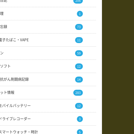
日記
206
理
1
忘録
73
電子たばこ・VAPE
11
ン
59
ソフト
12
抗がん剤闘病記録
14
ット情報
283
モバイルバッテリー
12
ドライブレコーダー
3
スマートウォッチ・時計
5