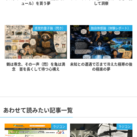
ュール）を貰う夢
して洞察
感覚的量子論（閃き）
独自体感論（体験レポート）
鶴は専念、その一声（閃）を亀は満
未知との遭遇で芯まで冷えた極寒の後
念 首を長くして待つ心構え
の極楽の夢
あわせて読みたい記事一覧
ラジコン
ラジコン