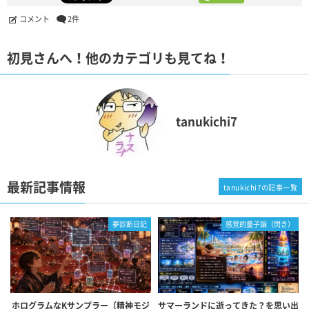
コメント
2件
初見さんへ！他のカテゴリも見てね！
tanukichi7
最新記事情報
tanukichi7の記事一覧
夢診断日記
感覚的量子論（閃き）
ホログラムなKサンプラー（精神モジ
サマーランドに逝ってきた？を思い出