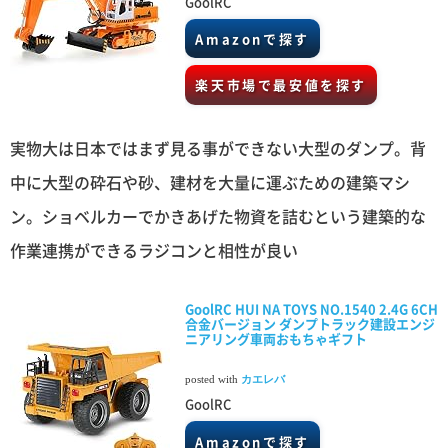
GoolRC
Amazonで探す
楽天市場で最安値を探す
実物大は日本ではまず見る事ができない大型のダンプ。背
中に大型の砕石や砂、建材を大量に運ぶための建築マシ
ン。ショベルカーでかきあげた物資を詰むという建築的な
作業連携ができるラジコンと相性が良い
GoolRC HUI NA TOYS NO.1540 2.4G 6CH
合金バージョン ダンプトラック建設エンジ
ニアリング車両おもちゃギフト
posted with
カエレバ
GoolRC
Amazonで探す