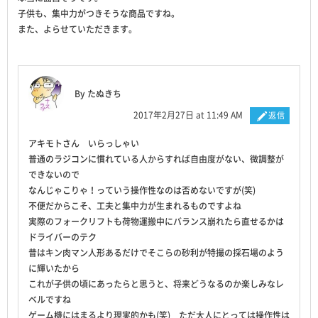
子供も、集中力がつきそうな商品ですね。
また、よらせていただきます。
By たぬきち
2017年2月27日 at 11:49 AM
返信
アキモトさん いらっしゃい
普通のラジコンに慣れている人からすれば自由度がない、微調整が
できないので
なんじゃこりゃ！っていう操作性なのは否めないですが(笑)
不便だからこそ、工夫と集中力が生まれるものですよね
実際のフォークリフトも荷物運搬中にバランス崩れたら直せるかは
ドライバーのテク
昔はキン肉マン人形あるだけでそこらの砂利が特撮の採石場のよう
に輝いたから
これが子供の頃にあったらと思うと、将来どうなるのか楽しみなレ
ベルですね
ゲーム機にはまるより現実的かも(笑) ただ大人にとっては操作性は