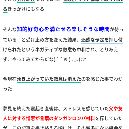
る
きっかけにもなる
知的好奇心を満たせる楽しそうな時間
そんな
が待っ
ている！と受け止め方を変えた結果、
迷惑な予定を押し付
けられたというネガティブな敵意も中和
され、とりあえ
ず、やってみてからだな( ﾟｰﾟ)ｳ ( ｡_｡)ﾝと
今現在
湧き上がっていた敵意は消えた
のを感じた事でわか
った
夢見を終えた寝起き直後は、ストレスを感じていた
父や友
人に対する憎悪が言葉のダンガンロンパ材料
を探していた
が、この記事を書き終える頃には、その
滅多にない機会を