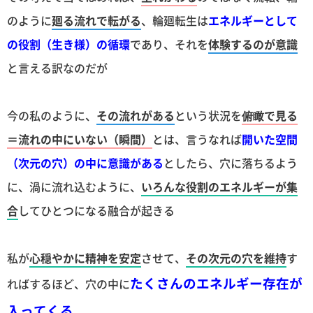
のように
廻る流れで転がる
、輪廻転生は
エネルギーとして
の役割（生き様）の循環
であり、それを
体験するのが意識
と言える訳なのだが
今の私のように、
その流れがある
という状況を
俯瞰で見る
＝流れの中にいない（瞬間）
とは、言うなれば
開いた空間
（次元の穴）の中に意識がある
としたら、穴に落ちるよう
に、渦に流れ込むように、
いろんな役割のエネルギーが集
合
してひとつになる融合が起きる
私が
心穏やかに精神を安定
させて、
その次元の穴を維持
す
たくさんのエネルギー存在が
ればするほど、穴の中に
入ってくる