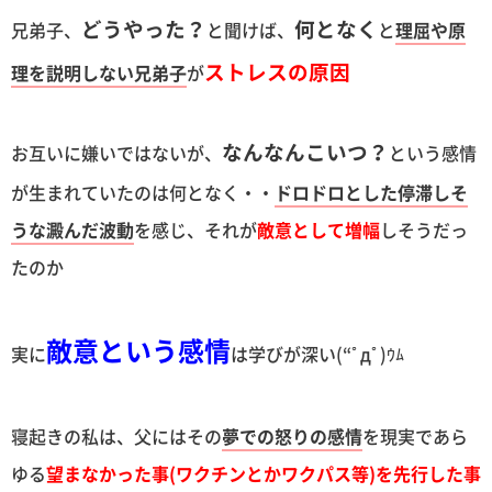
どうやった？
何となく
兄弟子、
と聞けば、
と
理屈や原
ストレスの原因
理を説明しない兄弟子
が
なんなんこいつ？
お互いに嫌いではないが、
という感情
が生まれていたのは何となく・・
ドロドロとした停滞しそ
うな澱んだ波動
を感じ、それが
敵意として増幅
しそうだっ
たのか
敵意という感情
実に
は学びが深い(“ﾟдﾟ)ｳﾑ
寝起きの私は、父にはその
夢での怒りの感情
を現実であら
ゆる
望まなかった事(ワクチンとかワクパス等)を先行した事