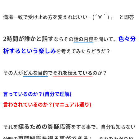
満場一致で受け止め方を変えればいい┐(´∀｀)┌ と即答
2時間が誰かと話す
色々分
ならその
話の内容
を聞いて、
析するという楽しみ
を考えてみたらどうだ？
その人が
どんな目的
で
それを伝えている
のか？
言っているのか？(自分で理解)
言わされているのか？(マニュアル通り)
探るための質疑応答
それを
をする事で、自分も知らない
専門知識を得る事ができる
分野の
し、それを
わかりや