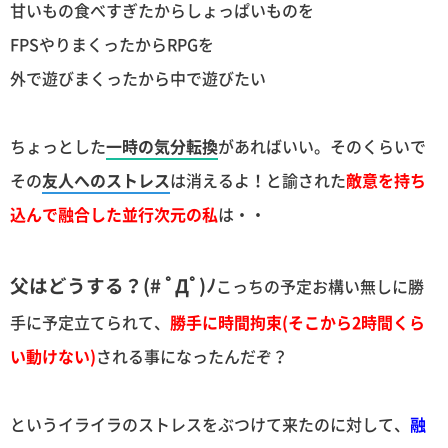
甘いもの食べすぎたからしょっぱいものを
FPSやりまくったからRPGを
外で遊びまくったから中で遊びたい
ちょっとした
一時の気分転換
があればいい。そのくらいで
その
友人へのストレス
は消えるよ！と諭された
敵意を持ち
込んで融合した並行次元の私
は・・
父はどうする？(# ﾟДﾟ)ﾉ
こっちの予定お構い無しに勝
手に予定立てられて、
勝手に時間拘束(そこから2時間くら
い動けない)
される事になったんだぞ？
というイライラのストレスをぶつけて来たのに対して、
融