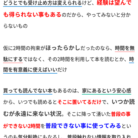
経験は望んで
どうとでも受け止め方は変えられる
けど、
も得られない事もある
のだから、やってみないと分か
らないもの
ほったらかし
仮に2時間の拘束が
だったのなら、
時間を無
駄にする
ではなく、その2時間を利用して本を読むとか、
時
間を有意義に使えばいい
だけ
買っても読んでない本
もあるのは、
家にあるという安心感
いつか読
から、いつでも読めると
そこに置いてるだけ
で、
むが永遠に来ない状況
。そこに降って湧いた
普段の事
普段できない事に使ってみる
ができない2時間
を
とい
うのも
気分転換
にもなるし、
普段触れない情報を取り入れ