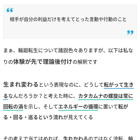
相手が自分の利益だけを考えてとった言動や行動のこと
まぁ、輪廻転生について諸説色々ありますが、以下は私な
体験が先で理論後付け
りの
の解釈です
生まれ変わる
という表現なのに、どうして
転がって生き
る
なんだろうか？と考えた時に、
カタカムナの螺旋は常に
回転の渦
を示し、そして
エネルギーの循環
に置いて
転が
る・回る・巡るという流れ
が見えてくる
その考えで当てはめれば、
生れかわる
のではなく流転、輪