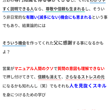
すく説明できる人
なら、
尊敬や信頼も生まれる
し、そうい
う非日常的な
有難い(滅多にない)機会にも恵まれる
という事
でもあり、結果論的には
父に感謝
そういう機会
を作ってくれた
する事になるかも
よ？
営業が
マニュアル人間のクソ
で
質問の意図も理解できない
で押し付けてきて、
信頼も消えて
、
さらなるストレスの元
人を見抜くスキル
になるかも知れんし（笑）でもそれも
を身につけるための学び