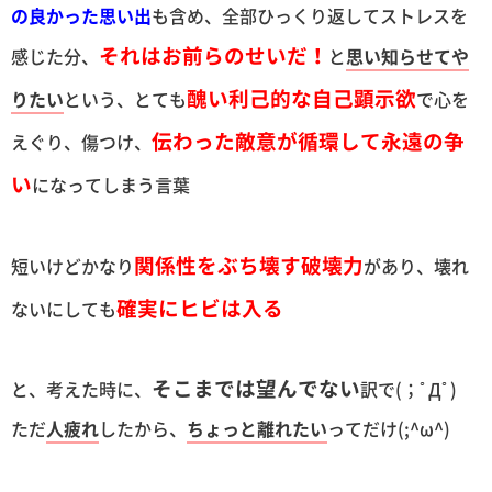
の良かった思い出
も含め、全部ひっくり返してストレスを
それはお前らのせいだ！
感じた分、
と
思い知らせてや
醜い利己的な自己顕示欲
りたい
という、とても
で心を
伝わった敵意が循環して永遠の争
えぐり、傷つけ、
い
になってしまう言葉
関係性をぶち壊す破壊力
短いけどかなり
があり、壊れ
確実にヒビは入る
ないにしても
そこまでは望んでない
と、考えた時に、
訳で(；ﾟДﾟ)
ただ
人疲れ
したから、
ちょっと離れたい
ってだけ(;^ω^)