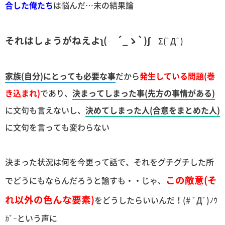
合した俺たち
は悩んだ…末の結果論
それはしょうがねえよʅ( ´_ゝ`)ʃ
Σ(ﾟДﾟ)
家族(自分)にとっても必要な事
だから
発生している問題(巻
き込まれ)
であり、
決まってしまった事(先方の事情がある)
に文句も言えないし、
決めてしまった人(合意をまとめた人)
に文句を言っても変わらない
決まった状況は何を今更って話で、それをグチグチした所
この敵意(そ
でどうにもならんだろうと諭すも・・じゃ、
れ以外の色んな要素)
をどうしたらいいんだ！(# ﾟДﾟ)ﾉｳ
ｶﾞｰという声に