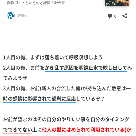
1人目の俺、まずは
落ち着いて呼吸瞑想
しよう
2人目の俺、お前を
かき乱す原因を明鏡止水で映し出して
み
てみようぜ
3人目の俺、お前(新人の合流した俺)が持ち込んだ敵意は
一
時の感情に影響されて過剰に反応
しているぞ？
お前が望むのはその
自分のやりたい事を自分のタイミング
でできてない
上に
他人の型にはめられて利用されている(か