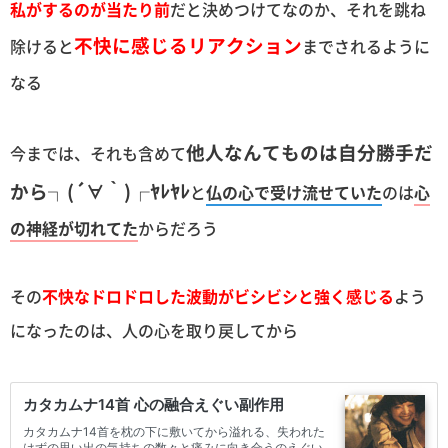
私がするのが当たり前
だと決めつけてなのか、それを跳ね
不快に感じるリアクション
除けると
までされるように
なる
他人なんてものは自分勝手だ
今までは、それも含めて
から┐(´∀｀)┌ﾔﾚﾔﾚ
と
仏の心で受け流せていた
のは
心
の神経が切れてた
からだろう
その
不快なドロドロした波動がビシビシと強く感じる
よう
になったのは、人の心を取り戻してから