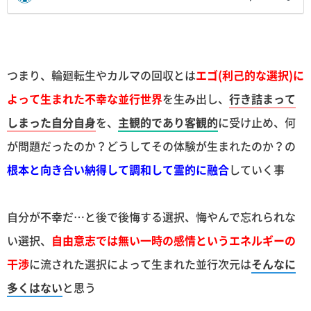
つまり、輪廻転生やカルマの回収とは
エゴ(利己的な選択)に
よって生まれた不幸な並行世界
を生み出し、
行き詰まって
しまった自分自身
を、
主観的であり客観的
に受け止め、何
が問題だったのか？どうしてその体験が生まれたのか？の
根本と向き合い納得して調和して霊的に融合
していく事
自分が不幸だ…と後で後悔する選択、悔やんで忘れられな
い選択、
自由意志では無い一時の感情というエネルギーの
干渉
に流された選択によって生まれた並行次元は
そんなに
多くはない
と思う