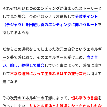
それぞれを
ひとつのエンディングが決まったストーリー
と
して見た場合、今の私はシナリオ選択して
分岐ポイント
（デジャヴ）を回避し真のエンディングに向かうルート
を
探してるような
だから
この選択をしてしまった次元の自分というエネルギ
ー
を夢で感じ取り、そのエネルギーを受け止め、
向き合
い、諭し、納得して融合
していく事によって、感情に流さ
れて
不幸な選択によって生まれるはずの並行次元
は消えて
無になる
その
次元のエネルギーの干渉
によって、
恨み辛みの言霊
を
放ってしまい、
友人とも家族とも疎遠になったかもしれな