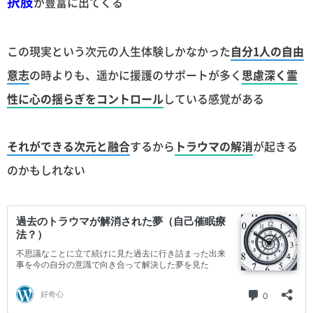
択肢
が豊富に出てくる
この現実という次元の人生体験しかなかった
自分1人の自由
意志
の時よりも、遥かに援護のサポートが多く
思慮深く霊
性に心の揺らぎをコントロール
している感覚がある
それができる次元と融合
するから
トラウマの解消
が起きる
のかもしれない