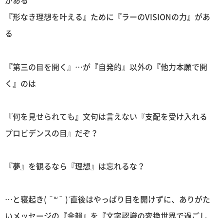
がある
『形なき理想を叶える』ために『ラーのVISIONの力』があ
る
『第三の目を開く』…が『自発的』以外の『他力本願で開
く』のは
『何を見せられても』文句は言えない『支配を受け入れる
プロビデンスの目』だぞ？
『夢』を観るなら『理想』は忘れるな？
…と寝起き( ¯꒳​¯ )ᐝ直後はやっぱり目を開けずに、ありがた
いメッセージの『余韻』を『文字認識の変換世界で過ごし