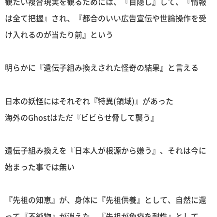
観たい複合現実を観るためには、『目隠し』して、『情報
は全て把握』され、『都合のいい広告宣伝や世論操作を受
け入れるのが当たり前』という
明らかに『遺伝子組み換えされた怪奇の結果』と言える
日本の妖怪にはそれぞれ『特異(領域)』があった
海外のGhostはただ『ビビらせ脅して襲う』
遺伝子組み換えを『日本人が根源から嫌う』、それは今に
始まった事では無い
『先祖の知恵』が、身体に『先祖供養』として、自然に還
って『不純物』が消えた、『先祖が免疫を耐性』として