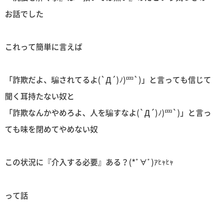
お話でした
これって簡単に言えば
「詐欺だよ、騙されてるよ(`Д´)ﾉ)罒`)」と言っても信じて
聞く耳持たない奴と
「詐欺なんかやめろよ、人を騙すなよ(`Д´)ﾉ)罒`)」と言っ
ても味を閉めてやめない奴
この状況に『介入する必要』ある？(*ﾟ∀ﾟ)ｱﾋｬﾋｬ
って話