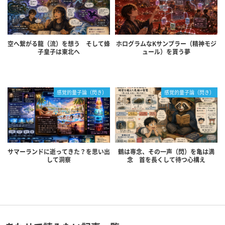
空へ繋がる龍（流）を想う そして蜂
ホログラムなKサンプラー（精神モジ
子皇子は東北へ
ュール）を貰う夢
感覚的量子論（閃き）
感覚的量子論（閃き）
サマーランドに逝ってきた？を思い出
鶴は専念、その一声（閃）を亀は満
して洞察
念 首を長くして待つ心構え