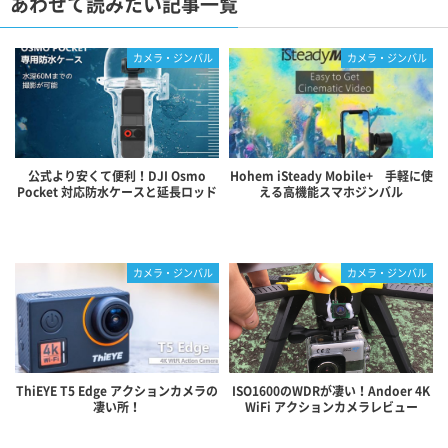
あわせて読みたい記事一覧
カメラ・ジンバル
カメラ・ジンバル
公式より安くて便利！DJI Osmo
Hohem iSteady Mobile+ 手軽に使
Pocket 対応防水ケースと延長ロッド
える高機能スマホジンバル
カメラ・ジンバル
カメラ・ジンバル
ThiEYE T5 Edge アクションカメラの
ISO1600のWDRが凄い！Andoer 4K
凄い所！
WiFi アクションカメラレビュー