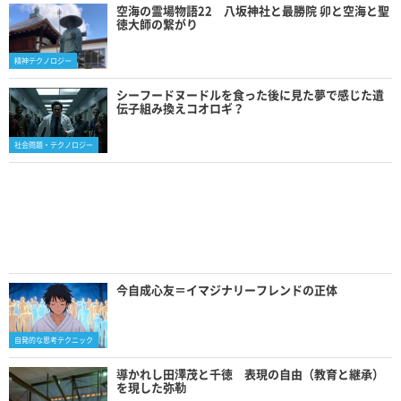
空海の霊場物語22 八坂神社と最勝院 卯と空海と聖
徳大師の繋がり
精神テクノロジー
シーフードヌードルを食った後に見た夢で感じた遺
伝子組み換えコオロギ？
社会問題・テクノロジー
今自成心友＝イマジナリーフレンドの正体
自発的な思考テクニック
導かれし田澤茂と千徳 表現の自由（教育と継承）
を現した弥勒