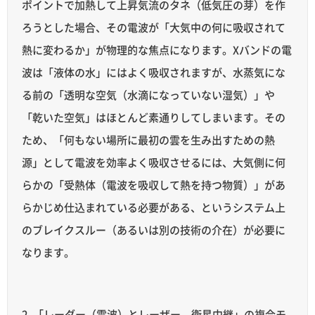
ポイントで加熱して上昇気流のタネ（低気圧の芽）を作
ろうとした場合、その電波が「大気中の何に吸収されて
熱に変わるか」が物理的な焦点になります。Xバンドの電
波は「液体の水」にはよく吸収されますが、水蒸気にな
る前の「透明な空気（水滴になっていない湿気）」や
「乾いた空気」はほとんど素通りしてしまいます。その
ため、「何もない場所に最初の雲を生み出すための熱
源」として電波を効率よく吸収させるには、大気側に何
らかの「受熱体（電波を吸収して熱を持つ物質）」があ
らかじめ仕込まれている必要がある、というシステム上
のブレイクスルー（あるいは別の技術の介在）が必要に
なります。
2. 「レーダー（電波）とレーザー、衛星中継」の複合モ