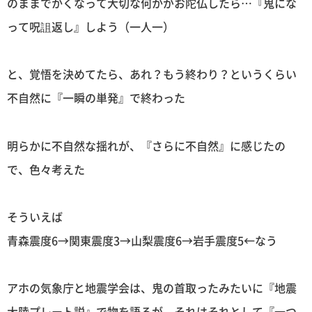
のままでかくなって大切な何かがお陀仏したら…『鬼にな
って呪詛返し』しよう（一人一）
と、覚悟を決めてたら、あれ？もう終わり？というくらい
不自然に『一瞬の単発』で終わった
明らかに不自然な揺れが、『さらに不自然』に感じたの
で、色々考えた
そういえば
青森震度6→関東震度3→山梨震度6→岩手震度5←なう
アホの気象庁と地震学会は、鬼の首取ったみたいに『地震
大陸プレート説』で物を語るが、それはそれとして『一つ