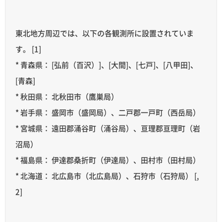
東北地方周辺では、以下の各観測所に設置されていま
す。 [1]
* 青森県： [弘前（百沢）]、[大間]、[七戸]、[八甲田]、
[青森]
* 秋田県： 北秋田市（鷹巣局）
* 岩手県： 盛岡市（盛岡局）、二戸郡一戸町（西岳局）
* 宮城県： 遠田郡涌谷町（涌谷局）、亘理郡亘理町（岩
沼局）
* 福島県： 伊達郡桑折町（伊達局）、田村市（田村局）
* 北海道： 北広島市（北広島局）、石狩市（石狩局） [,
2]