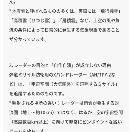
ん。
* 地震雲と呼ばれるものの多くは、実際には「飛行機雲」
「高積雲（ひつじ雲）」「層積雲」など、上空の風や気
流の条件によって日常的に発生する気象現象であること
が分かっています。
3. レーダーの目的と「自作自演」が成立しない理由
弾道ミサイル防衛用のXバンドレーダー（AN/TPY-2な
ど）は、「宇宙空間（大気圏外）を飛翔するミサイル」
を追尾するためのものです。
* 照射される場所の違い： レーダーは雨雲が発生する対
流圏（地上〜約10km）ではなく、はるか上空の宇宙空間
（高度数百km以上）に向けて非常にピンポイントな鋭い
ビームを放ちます。