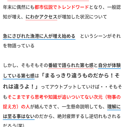
年末に偶然にも
都市伝説でトレンドワード
となり、一般認
知が増え、
にわかアクセス
が増加した状況について
急にさびれた漁港に人が増え始める
というシーンがそれ
を物語っている
しかし、そもそもその
番組で語られた第七感
と
自分が体験
「まるっきり違うものだから！そ
している第七感
は
れは違うよ！」
ってアウトプットしていけば・・そもそ
も
そこまですら思考や知識が追いついてない次元（物事の
捉え方）の人
が絡んできて、一生懸命説明しても、
理解に
は至る事はない
のだから、絶対疲弊するし逆切れもされる
だろう(笑)