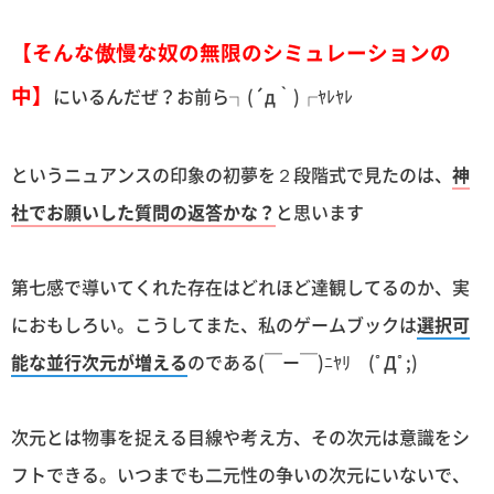
【そんな傲慢な奴の無限のシミュレーションの
中】
にいるんだぜ？お前ら┐(´д｀)┌ﾔﾚﾔﾚ
というニュアンスの印象の初夢を２段階式で見たのは、
神
社でお願いした質問の返答かな？
と思います
第七感で導いてくれた存在はどれほど達観してるのか、実
におもしろい。こうしてまた、私のゲームブックは
選択可
能な並行次元が増える
のである(￣ー￣)ﾆﾔﾘ (ﾟДﾟ;)
次元とは物事を捉える目線や考え方、その次元は意識をシ
フトできる。いつまでも二元性の争いの次元にいないで、