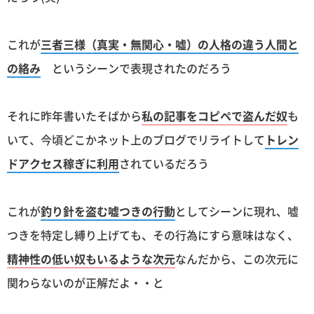
これが
三者三様（真実・無関心・嘘）の人格の違う人間と
の絡み
というシーンで表現されたのだろう
それに昨年書いたそばから
私の記事をコピペで盗んだ奴
も
いて、今頃どこかネット上のブログでリライトして
トレン
ドアクセス稼ぎに利用
されているだろう
これが
釣り針を盗む嘘つきの行動
としてシーンに現れ、嘘
つきを特定し縛り上げても、その行為にすら意味はなく、
精神性の低い奴もいるような次元
なんだから、この次元に
関わらないのが正解だよ・・と