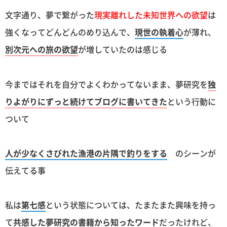
文字通り、夢で繋がった
現実離れした未知世界への欲望
は
強くなってどんどんのめり込んで、
現世の執着心
が薄れ、
別次元への旅の欲望
が増していたのは感じる
今まではそれを自分でよくわかってないまま、夢研究を
独
りよがりにずっと続けてブログに書いてきた
という行動に
ついて
人が少なくさびれた漁港の片隅で釣りをする
のシーンが
伝えてる事
私は
第七感
という状態については、たまたまた興味を持っ
て
共感した夢研究の書籍から知ったワード
だったけれど、