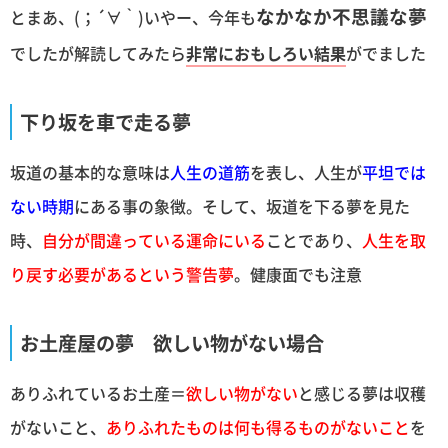
なかなか不思議な夢
とまあ、(；´∀｀)いやー、今年も
でしたが解読してみたら
非常におもしろい結果
がでました
下り坂を車で走る夢
坂道の基本的な意味は
人生の道筋
を表し、人生が
平坦では
ない時期
にある事の象徴。そして、坂道を下る夢を見た
時、
自分が間違っている運命にいる
ことであり、
人生を取
り戻す必要があるという警告夢
。健康面でも注意
お土産屋の夢 欲しい物がない場合
ありふれているお土産＝
欲しい物がない
と感じる夢は収穫
がないこと、
ありふれたものは何も得るものがないこと
を