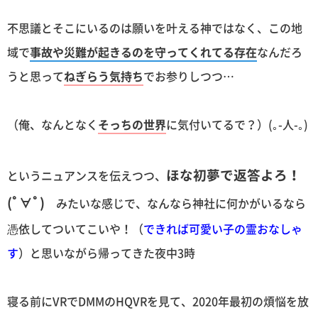
不思議とそこにいるのは願いを叶える神ではなく、この地
域で
事故や災難が起きるのを守ってくれてる存在
なんだろ
うと思って
ねぎらう気持ち
でお参りしつつ…
（俺、なんとなく
そっちの世界
に気付いてるで？）(｡-人-｡)
ほな初夢で返答よろ！
というニュアンスを伝えつつ、
(ﾟ∀ﾟ)
みたいな感じで、なんなら神社に何かがいるなら
憑依してついてこいや！（
できれば可愛い子の霊おなしゃ
す
）と思いながら帰ってきた夜中3時
寝る前にVRでDMMのHQVRを見て、2020年最初の煩悩を放