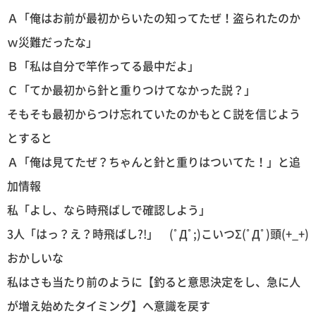
Ａ「俺はお前が最初からいたの知ってたぜ！盗られたのか
ｗ災難だったな」
Ｂ「私は自分で竿作ってる最中だよ」
Ｃ「てか最初から針と重りつけてなかった説？」
そもそも最初からつけ忘れていたのかもとＣ説を信じよう
とすると
Ａ「俺は見てたぜ？ちゃんと針と重りはついてた！」と追
加情報
私「よし、なら時飛ばしで確認しよう」
3人「はっ？え？時飛ばし?!」 (ﾟДﾟ;)こいつΣ(ﾟДﾟ)頭(+_+)
おかしいな
私はさも当たり前のように【釣ると意思決定をし、急に人
が増え始めたタイミング】へ意識を戻す