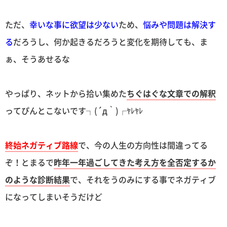
ただ、
幸いな事に欲望は少ない
ため、
悩みや問題は解決す
る
だろうし、何か起きるだろうと変化を期待しても、ま
ぁ、そうあせるな
やっぱり、ネットから拾い集めた
ちぐはぐな文章での解釈
ってぴんとこないです┐(´д｀)┌ﾔﾚﾔﾚ
終始ネガティブ路線
で、今の人生の方向性は間違ってる
ぞ！とまるで
昨年一年過ごしてきた考え方を全否定するか
のような診断結果
で、それをうのみにする事でネガティブ
になってしまいそうだけど