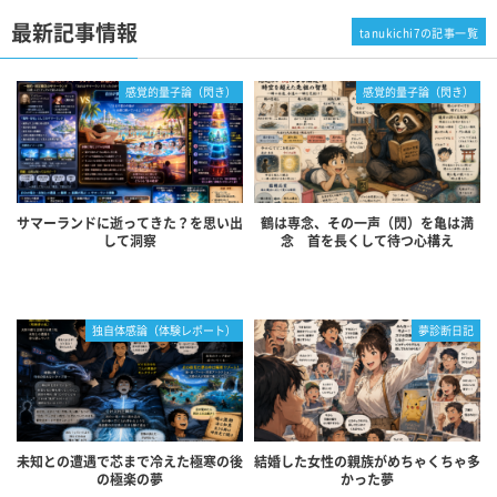
最新記事情報
tanukichi7の記事一覧
感覚的量子論（閃き）
感覚的量子論（閃き）
サマーランドに逝ってきた？を思い出
鶴は専念、その一声（閃）を亀は満
して洞察
念 首を長くして待つ心構え
独自体感論（体験レポート）
夢診断日記
未知との遭遇で芯まで冷えた極寒の後
結婚した女性の親族がめちゃくちゃ多
の極楽の夢
かった夢