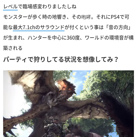
レベル
で臨場感変わりましたしね
モンスターが歩く時の地響き、その咆哮。それにPS4で可
能な
最大7.1chのサラウンド
が付くという事は「音の方向」
が生まれ、ハンターを中心に360度、ワールドの環境音が構
築される
パーティで狩りしてる状況を想像してみ？