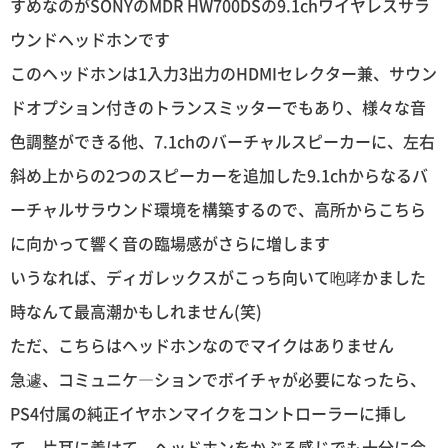
すめなのがSONYのMDR HW700DSの9.1chワイヤレスサラ
ウンドヘッドホンです
このヘッドホンは1入力3出力のHDMIセレクター兼、サウン
ドオプション付きのトランスミッターでもあり、様々な音
色調整ができる他、7.1chのバーチャルスピーカーに、左右
斜め上からの2つのスピーカーを追加した9.1chからなるバ
ーチャルサラウンド環境を構築するので、高所からこちら
に向かって響く音の臨場感がさらに増します
いうなれば、ディガレックスがこっち向いて咆哮かました
時なんて最高潮かもしれません(笑)
ただ、こちらはヘッドホンなのでマイクはありません
急遽、コミュニケ―ションでボイチャが必要になったら、
PS4付属の純正イヤホンマイクをコントローラーに挿し
て、片耳に着けて、ヘッドホンをかぶる感じでも十分に会