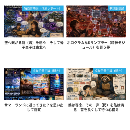
独自体感論（体験レポート）
夢診断日記
空へ繋がる龍（流）を想う そして蜂
ホログラムなKサンプラー（精神モジ
子皇子は東北へ
ュール）を貰う夢
感覚的量子論（閃き）
感覚的量子論（閃き）
サマーランドに逝ってきた？を思い出
鶴は専念、その一声（閃）を亀は満
して洞察
念 首を長くして待つ心構え