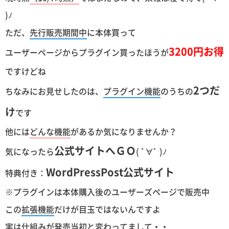
)ﾉ
ただ、
先行販売期間中
に本体買って
3200円お得
ユーザーページからプラグイン買ったほうが
ですけどね
2つだ
ちなみにお見せしたのは、
プラグイン機能
のうちの
け
です
他には
どんな機能
があるか気になりませんか？
公式サイトへＧＯ
気になったら
( ﾟ∀ﾟ )ﾉ
WordPressPost公式サイト
特典付き：
※プラグインは本体購入後のユーザーズページで販売中
この
拡張機能
だけが目玉ではないんですよ
実は仕組みが発売当初と変わってまして・・