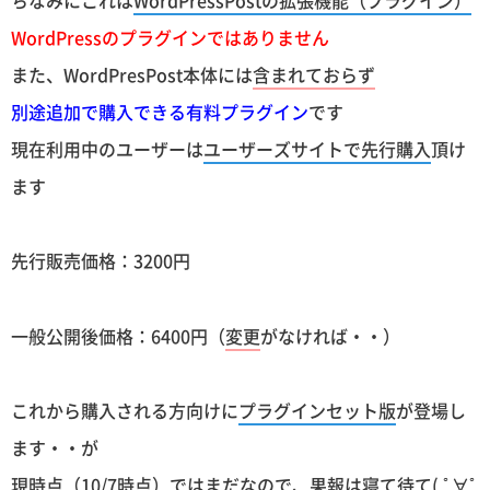
ちなみにこれは
WordPressPostの拡張機能（プラグイン）
WordPressのプラグインではありません
また、WordPresPost本体には
含まれておらず
別途追加で購入できる有料プラグイン
です
現在利用中のユーザーは
ユーザーズサイトで先行購入
頂け
ます
先行販売価格：3200円
一般公開後価格：6400円（
変更
がなければ・・）
これから購入される方向けに
プラグインセット版
が登場し
ます・・が
現時点
（10/7時点）
ではまだなので、果報は寝て待て( ﾟ∀ﾟ