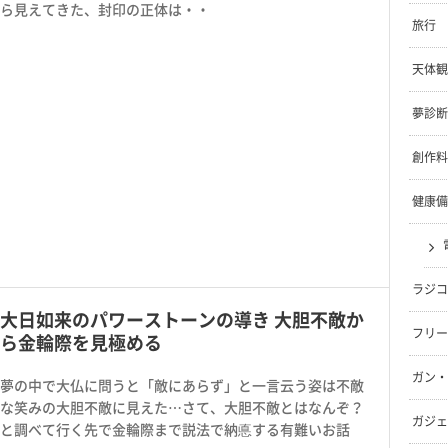
ら見えてきた、封印の正体は・・
旅行
天体観
夢診断
創作料
健康備
ラジコ
大日如来のパワーストーンの導き 大胆不敵か
フリー
ら金輪際を見極める
ガン・
夢の中で大仏に問うと「敵にあらず」と一言云う姿は不敵
な笑みの大胆不敵に見えた…さて、大胆不敵とはなんぞ？
ガジェ
と調べて行く先で金輪際まで説法で納悳する有難いお話