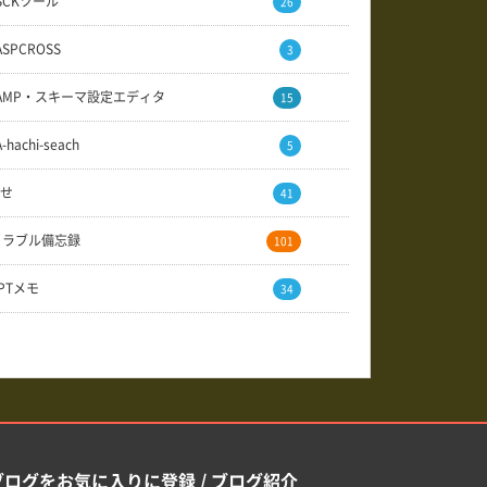
SCKツール
26
ASPCROSS
3
AMP・スキーマ設定エディタ
15
A-hachi-seach
5
せ
41
トラブル備忘録
101
GPTメモ
34
ブログをお気に入りに登録 / ブログ紹介