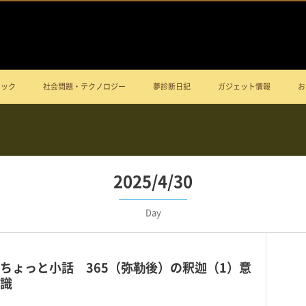
ニック
社会問題・テクノロジー
夢診断日記
ガジェット情報
お
2025/4/30
Day
ちょっと小話 365（弥勒後）の釈迦（1）意
識