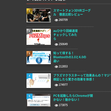
スマートフォン3DVRゴーグ
1
ル 徹底比較レビュー
260709
auひかり回線速度
2
チェックしてみた
ら
250649
知って得する！
3
Bluetoothの3.0と4.0の
違い
212853
プラズマクラスターって効果あんの？マジ
4
検証したら驚きの効果を体感！
174977
PCを起動したらChromeが開
5
かない！動かない！
173875