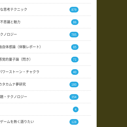
な思考テクニック
879
不思議と魅力
86
クノロジー
785
独自体感論（体験レポート）
85
感覚的量子論（閃き）
71
パワーストーン・チャクラ
40
カタカムナ夢研究
180
題・テクノロジー
354
4
ゲームを熱く語りたい
128