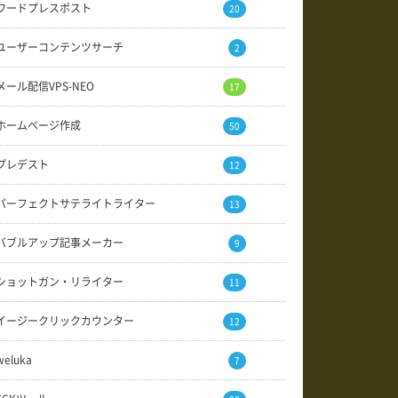
ワードプレスポスト
20
ユーザーコンテンツサーチ
2
メール配信VPS-NEO
17
ホームページ作成
50
プレデスト
12
パーフェクトサテライトライター
13
バブルアップ記事メーカー
9
ショットガン・リライター
11
イージークリックカウンター
12
weluka
7