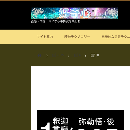
直感・閃き・気になる事探究を楽しむ
サイト案内
精神テクノロジー
自発的な思考テク
2025
4
30