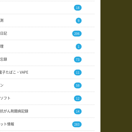
18
測
9
日記
206
理
1
忘録
73
電子たばこ・VAPE
11
ン
59
ソフト
12
抗がん剤闘病記録
14
ット情報
283