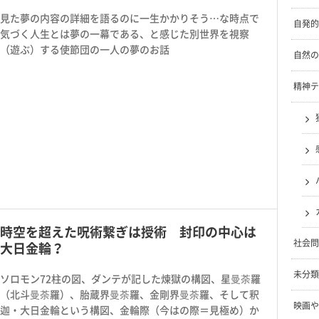
見た夢の内容の詳細を語るのに一生かかりそう…な時点で
自発的
気づく人生とは夢の一幕である、と感じた別世界を視察
（遊ぶ）する使節団の一人の夢のお話
自然の
精神テ
時空を超えた呪術繋ぎは授術 封印の中心は
社会問
大日金輪？
未分類
ソロモン72柱の図、ダンテが記した煉獄の構図、星曼荼羅
（北斗曼荼羅）、胎蔵界曼荼羅、金剛界曼荼羅、そして釈
映画や
迦・大日金輪という構図、金輪際（今はの際＝見極め）か