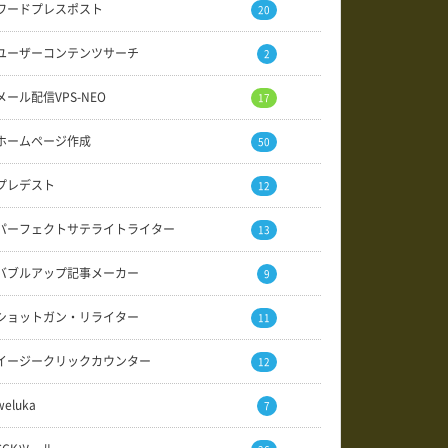
ワードプレスポスト
20
ユーザーコンテンツサーチ
2
メール配信VPS-NEO
17
ホームページ作成
50
プレデスト
12
パーフェクトサテライトライター
13
バブルアップ記事メーカー
9
ショットガン・リライター
11
イージークリックカウンター
12
weluka
7