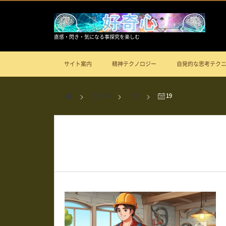
直感・閃き・気になる事探究を楽しむ
サイト案内
精神テクノロジー
自発的な思考テク
2024
6
19