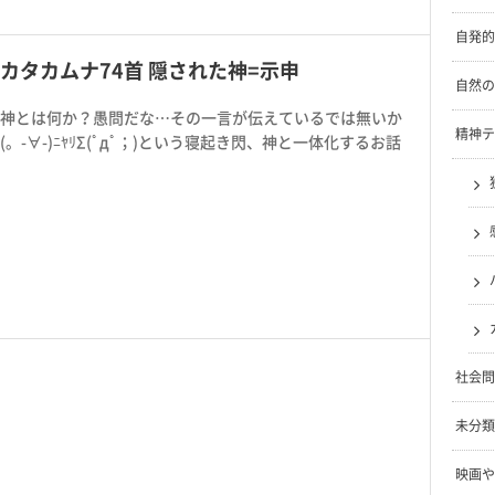
自発的
カタカムナ74首 隠された神=示申
自然の
神とは何か？愚問だな…その一言が伝えているでは無いか
精神テ
(。-∀-)ﾆﾔﾘΣ(ﾟдﾟ；)という寝起き閃、神と一体化するお話
社会問
未分類
映画や