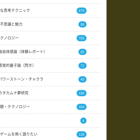
な思考テクニック
879
不思議と魅力
86
クノロジー
785
独自体感論（体験レポート）
85
感覚的量子論（閃き）
71
パワーストーン・チャクラ
40
カタカムナ夢研究
180
題・テクノロジー
354
4
ゲームを熱く語りたい
128