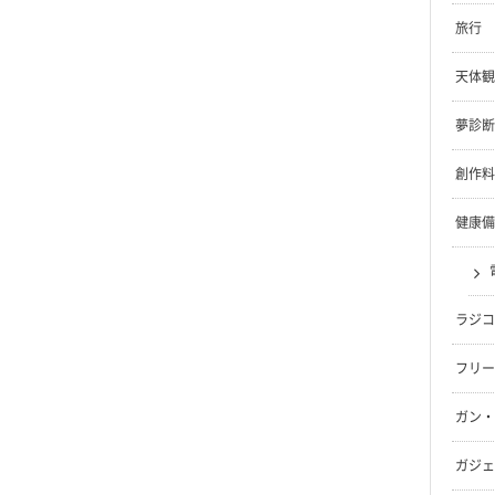
旅行
天体観
夢診断
創作料
健康備
ラジコ
フリー
ガン・
ガジェ