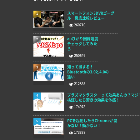
スマートフォン3DVRゴーグ
1
ル 徹底比較レビュー
260710
auひかり回線速度
2
チェックしてみた
ら
250649
知って得する！
3
Bluetoothの3.0と4.0の
違い
212855
プラズマクラスターって効果あんの？マジ
4
検証したら驚きの効果を体感！
174978
PCを起動したらChromeが開
5
かない！動かない！
173878