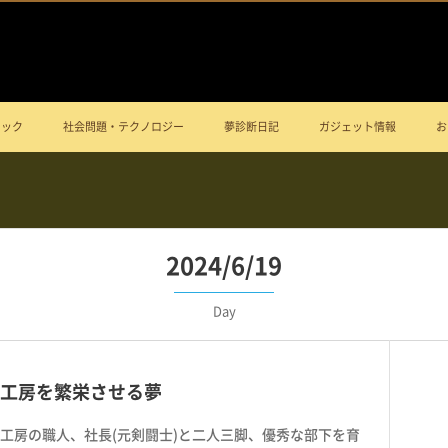
ニック
社会問題・テクノロジー
夢診断日記
ガジェット情報
お
2024/6/19
Day
工房を繁栄させる夢
工房の職人、社長(元剣闘士)と二人三脚、優秀な部下を育