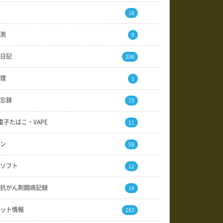
18
測
9
日記
206
理
1
忘録
73
電子たばこ・VAPE
11
ン
59
ソフト
12
抗がん剤闘病記録
14
ット情報
283