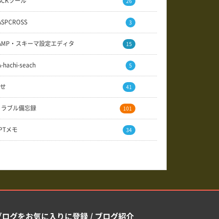
SCKツール
26
ASPCROSS
3
AMP・スキーマ設定エディタ
15
A-hachi-seach
5
せ
41
トラブル備忘録
101
GPTメモ
34
ブログをお気に入りに登録 / ブログ紹介