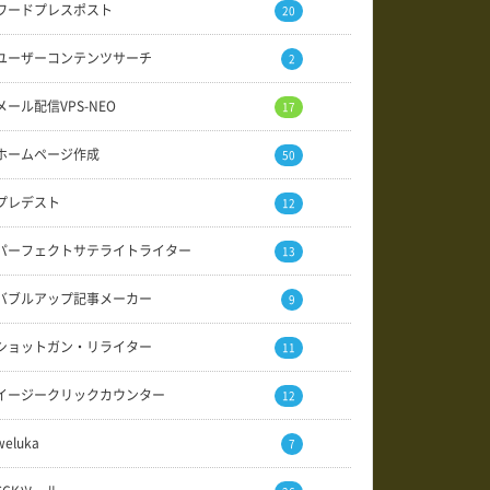
ワードプレスポスト
20
ユーザーコンテンツサーチ
2
メール配信VPS-NEO
17
ホームページ作成
50
プレデスト
12
パーフェクトサテライトライター
13
バブルアップ記事メーカー
9
ショットガン・リライター
11
イージークリックカウンター
12
weluka
7