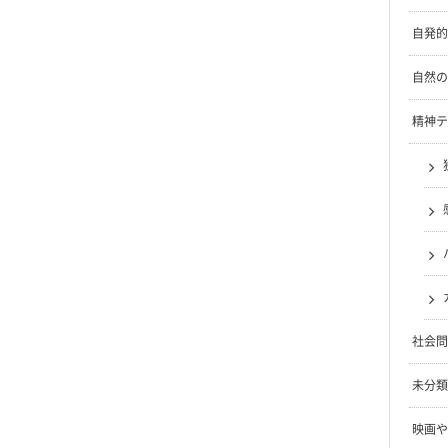
自発的
自然の
精神テ
社会問
未分類
映画や