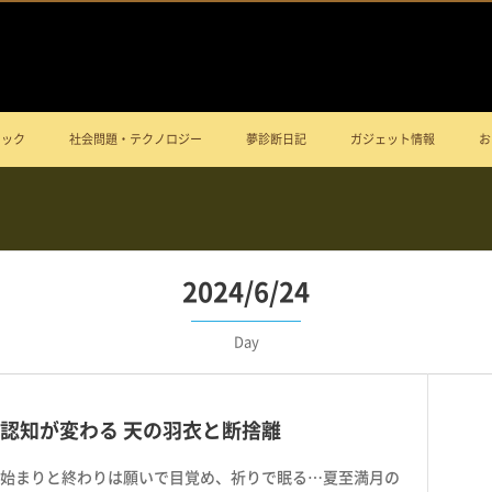
ニック
社会問題・テクノロジー
夢診断日記
ガジェット情報
お
2024/6/24
Day
認知が変わる 天の羽衣と断捨離
始まりと終わりは願いで目覚め、祈りで眠る…夏至満月の