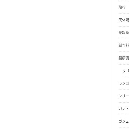
旅行
天体観
夢診断
創作料
健康備
ラジコ
フリー
ガン・
ガジェ