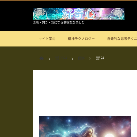
直感・閃き・気になる事探究を楽しむ
サイト案内
精神テクノロジー
自発的な思考テク
2024
6
24