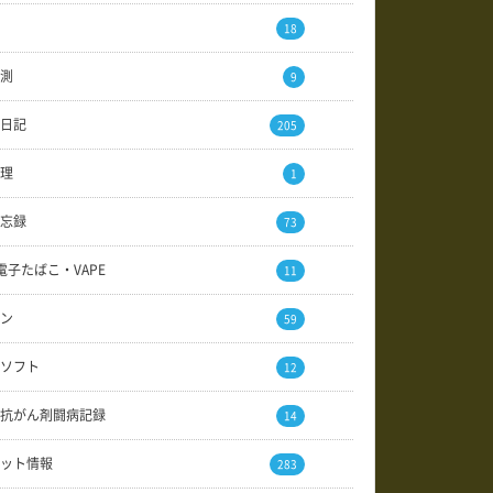
18
測
9
日記
205
理
1
忘録
73
電子たばこ・VAPE
11
ン
59
ソフト
12
抗がん剤闘病記録
14
ット情報
283