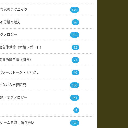
な思考テクニック
879
不思議と魅力
86
クノロジー
785
独自体感論（体験レポート）
85
感覚的量子論（閃き）
71
パワーストーン・チャクラ
40
カタカムナ夢研究
180
題・テクノロジー
354
4
ゲームを熱く語りたい
128