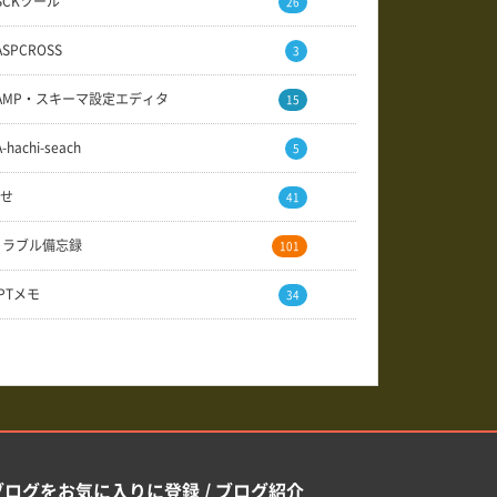
SCKツール
26
ASPCROSS
3
AMP・スキーマ設定エディタ
15
A-hachi-seach
5
せ
41
トラブル備忘録
101
GPTメモ
34
ブログをお気に入りに登録 / ブログ紹介