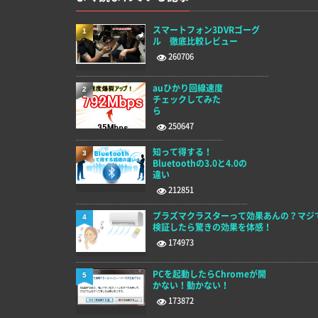
スマートフォン3DVRゴーグ
1
ル 徹底比較レビュー
260706
auひかり回線速度
2
チェックしてみた
ら
250647
知って得する！
3
Bluetoothの3.0と4.0の
違い
212851
プラズマクラスターって効果あんの？マジ
4
検証したら驚きの効果を体感！
174973
PCを起動したらChromeが開
5
かない！動かない！
173872