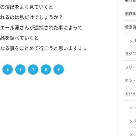
夢診断
の演出をよく見ていくと
創作料
れるのは私だけでしょうか？
な思考テクニック
エール滝さんが逮捕された事によって
健康備
品を調べていくと
役割）を知ると・・サタンとイヴ
なる事をまとめて行こうと思います↓↓
ラジコ
フリー
5
6
7
8
9
ガン・
ガジェ