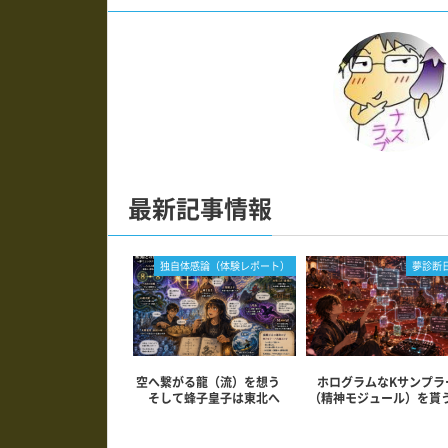
漢字から読み説
最新記事情報
独自体感論（体験レポート）
夢診断
空へ繋がる龍（流）を想う
ホログラムなKサンプラ
そして蜂子皇子は東北へ
（精神モジュール）を貰
あわせて読みたい記事一覧