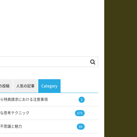
の投稿
人気の記事
Category
ら特典請求における注意事項
3
な思考テクニック
879
不思議と魅力
86