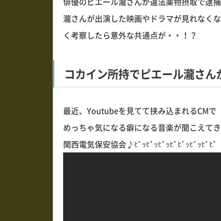
俳優のピエール瀧さんが違法薬物摂取で逮捕
瀧さんが出演した映画やドラマが見れなくな
く考察したら意外な共通点が・・！？
コカイン所持でピエール瀧さん
最近、Youtubeを見てて挟み込まれるCMで
めっちゃ気になる癖になる音楽が聞こえてき
関西電気保安協会♪ﾋﾟｯﾋﾟｯﾋﾟｯﾋﾟﾋﾟｯﾋﾟｯﾋ
自発的
アフィリエイト