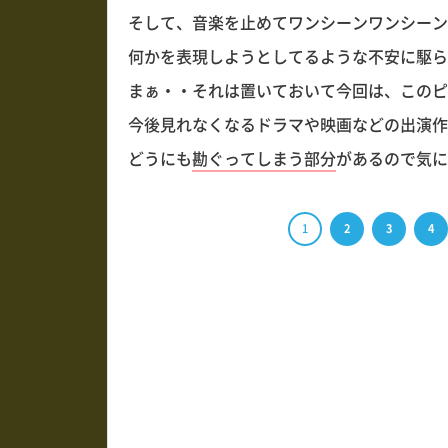
そして、音楽を止めてワンシーンワンシーン
何かを表現しようとしてるような不安に駆ら
自発的
まぁ・・それは置いておいて今回は、このピ
今後見れなくなるドラマや映画などの出演作
彼氏彼女の事情（役目・
どうにも
勘ぐってしまう部分
があるので気に
1
2
3
4