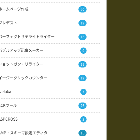
ホームページ作成
50
プレデスト
12
パーフェクトサテライトライター
13
バブルアップ記事メーカー
9
ショットガン・リライター
11
イージークリックカウンター
12
weluka
7
SCKツール
26
ASPCROSS
3
AMP・スキーマ設定エディタ
15