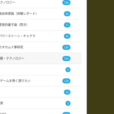
クノロジー
786
独自体感論（体験レポート）
86
感覚的量子論（閃き）
71
パワーストーン・チャクラ
40
カタカムナ夢研究
180
題・テクノロジー
354
4
ゲームを熱く語りたい
128
18
測
9