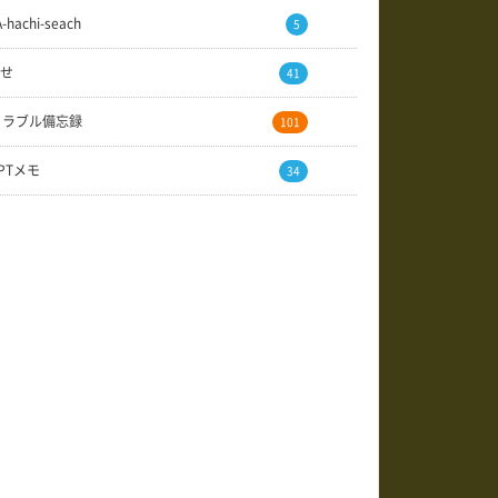
A-hachi-seach
5
せ
41
トラブル備忘録
101
GPTメモ
34