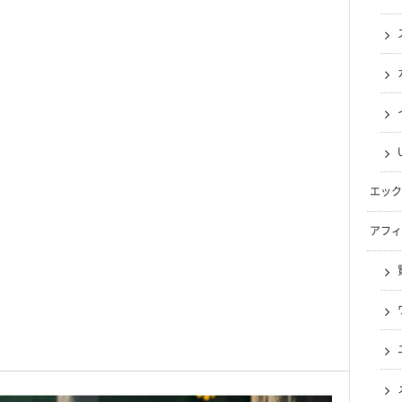
エック
アフィ
な思考テクニック
たるに隠された言霊の意志