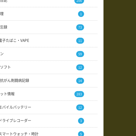
日記
206
理
1
忘録
73
電子たばこ・VAPE
11
ン
59
ソフト
12
抗がん剤闘病記録
14
ット情報
283
モバイルバッテリー
12
ドライブレコーダー
3
スマートウォッチ・時計
5