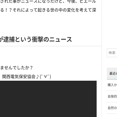
された事がニュースになったけど、今後、ピエール
る！？それによって起きる世の中の変化を考えて深
が逮捕という衝撃のニュース
ませんでしたか？
最近
ﾟﾋﾟ 関西電気保安協会♪(ﾟ∀ﾟ)
購入か
自発的
な思考テクニック
自然の
は失業訓練と似ている