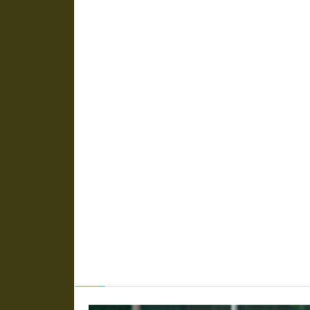
自発的
犬も歩けば棒に当