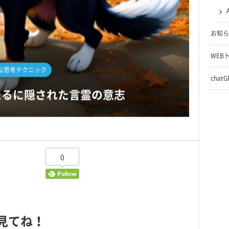
アルタイムシミュレーション
お知ら
WEB
0
chat
見てね！
tanukichi7
な思考テクニック