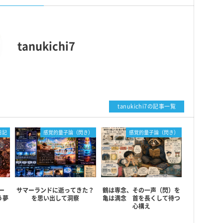
く 失われた『牟』大陸
tanukichi7の記事一覧
日記
感覚的量子論（閃き）
感覚的量子論（閃き）
ー
サマーランドに逝ってきた？
鶴は専念、その一声（閃）を
う夢
を思い出して洞察
亀は満念 首を長くして待つ
心構え