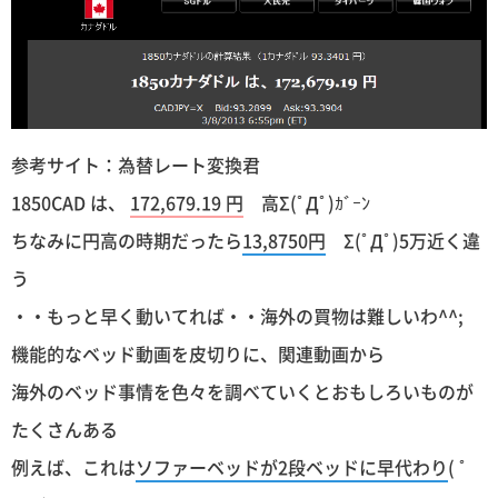
参考サイト：為替レート変換君
1850CAD は、
172,679.19 円
高Σ(ﾟДﾟ)ｶﾞｰﾝ
ちなみに円高の時期だったら
13,8750円
Σ(ﾟДﾟ)5万近く違
う
・・もっと早く動いてれば・・海外の買物は難しいわ^^;
機能的なベッド動画を皮切りに、関連動画から
海外のベッド事情を色々を調べていくとおもしろいものが
たくさんある
例えば、これは
ソファーベッドが2段ベッドに早代わり
( ﾟ