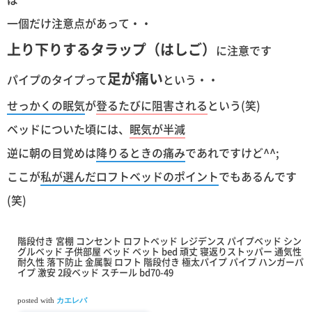
一個だけ注意点があって・・
上り下りするタラップ（はしご）
に注意です
足が痛い
パイプのタイプって
という・・
せっかくの眠気
が
登るたびに阻害される
という(笑)
ベッドについた頃には、
眠気が半減
逆に朝の目覚めは
降りるときの痛み
であれですけど^^;
ここが
私が選んだロフトベッドのポイント
でもあるんです
(笑)
階段付き 宮棚 コンセント ロフトベッド レジデンス パイプベッド シン
グルベッド 子供部屋 ベッド ベット bed 頑丈 寝返りストッパー 通気性
耐久性 落下防止 金属製 ロフト 階段付き 極太パイプ パイプ ハンガーパ
イプ 激安 2段ベッド スチール bd70-49
posted with
カエレバ