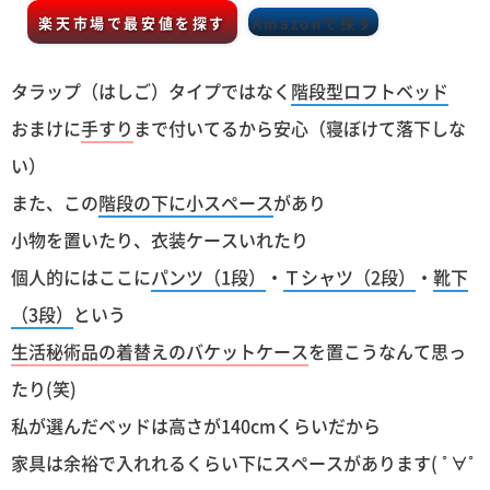
楽天市場で最安値を探す
Amazonで探す
タラップ（はしご）タイプではなく
階段型ロフトベッド
おまけに
手すり
まで付いてるから安心（寝ぼけて落下しな
い）
また、この
階段の下に小スペース
があり
小物を置いたり、衣装ケースいれたり
個人的にはここに
パンツ（1段）
・
Ｔシャツ（2段）
・
靴下
（3段）
という
生活秘術品の着替えのバケットケース
を置こうなんて思っ
たり(笑)
私が選んだベッドは高さが140cmくらいだから
家具は余裕で入れれるくらい下にスペースがあります( ﾟ∀ﾟ