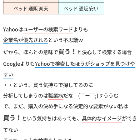
ベッド 通販 楽天
ベッド 通販 安い
Yahooは
ユーザーの検索ワード
よりも
企業名が優先される
という不思議ｗ
買う！
だから、ほんとの意味で
と決心して検索する場合
Googleよりも
Yahooで検索したほうがショップを見つけや
すい
・・という、買う気持ちで探してるのに
分析してしまうのは
職業病
だな (￣ー￣;)ゞううむ
で、まだ、
購入の決め手になる決定的な要素
がない私は
買う！
という気持ちはあっても、
具体的なイメージ
ができ
てない