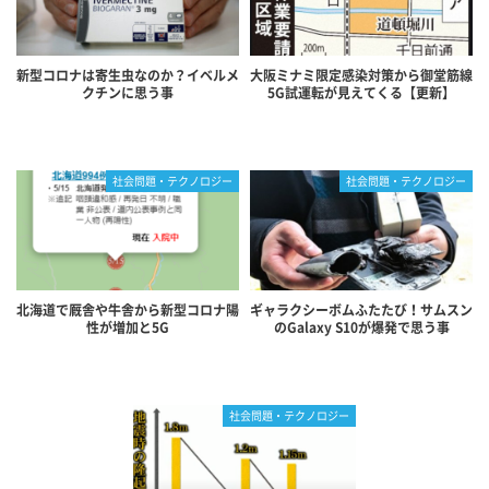
新型コロナは寄生虫なのか？イベルメ
大阪ミナミ限定感染対策から御堂筋線
クチンに思う事
5G試運転が見えてくる【更新】
社会問題・テクノロジー
社会問題・テクノロジー
北海道で厩舎や牛舎から新型コロナ陽
ギャラクシーボムふたたび！サムスン
性が増加と5G
のGalaxy S10が爆発で思う事
社会問題・テクノロジー