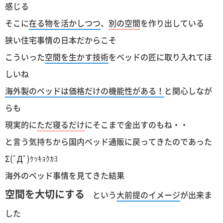
感じる
そこに
在る物を活かしつつ
、
別の空間
を作り出している
狭い住宅事情の日本だからこそ
こういった
空間を生かす技術
をベッドの匠に取り入れてほ
しいね
海外製のベッドは価格だけの機能性がある！
と関心しなが
らも
現実的に
ただ寝るだけ
にそこまで金出すのもね・・
と言う気持ちから国内ベッド通販に戻ってきたのであった
Σ(ﾟДﾟ)ｹｯｷｮｸｶﾖ
海外のベッド事情を見てきた結果
空間を大切にする
という
大前提のイメージ
が出来ま
した