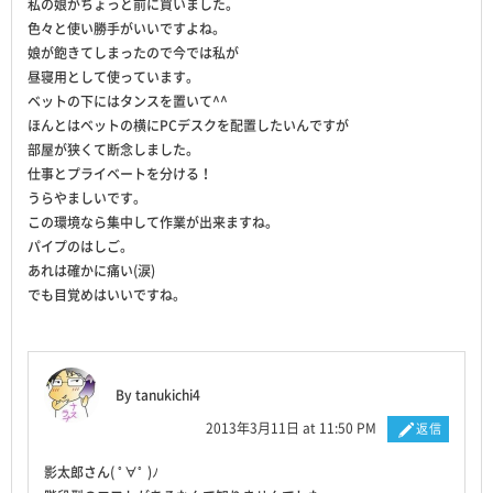
私の娘がちょっと前に買いました。
色々と使い勝手がいいですよね。
娘が飽きてしまったので今では私が
昼寝用として使っています。
ベットの下にはタンスを置いて^^
ほんとはベットの横にPCデスクを配置したいんですが
部屋が狭くて断念しました。
仕事とプライベートを分ける！
うらやましいです。
この環境なら集中して作業が出来ますね。
パイプのはしご。
あれは確かに痛い(涙)
でも目覚めはいいですね。
By tanukichi4
2013年3月11日 at 11:50 PM
返信
影太郎さん( ﾟ∀ﾟ )ﾉ