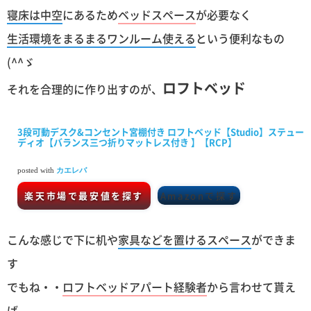
寝床は中空
にあるため
ベッドスペース
が必要なく
生活環境をまるまるワンルーム使える
という便利なもの
(^^ゞ
ロフトベッド
それを合理的に作り出すのが、
3段可動デスク&コンセント宮棚付き ロフトベッド【Studio】ステュー
ディオ【バランス三つ折りマットレス付き 】【RCP】
posted with
カエレバ
楽天市場で最安値を探す
Amazonで探す
こんな感じで下に机や
家具などを置けるスペース
ができま
す
でもね・・
ロフトベッドアパート経験者
から言わせて貰え
ば