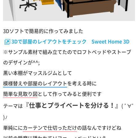
3Dソフトで簡易的に作ってみました
3Dで部屋のレイアウトをチェック Sweet Home 3D
※サンプル素材で組み立てたのでロフトベッドやストーブ
のデザインが^^;
黒い本棚がマッスルジムとして
模様替えや部屋のレイアウト
を考える時に
簡単な見取り図
として作ってみると便利です
『仕事とプライベートを分ける！』
テーマは
( ﾟ∀ﾟ
)ﾉ
単純にに
カーテンで仕切っただけ
の話なんですけどね