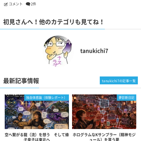
コメント
2件
初見さんへ！他のカテゴリも見てね！
tanukichi7
最新記事情報
tanukichi7の記事一覧
独自体感論（体験レポート）
夢診断日記
空へ繋がる龍（流）を想う そして蜂
ホログラムなKサンプラー（精神モジ
子皇子は東北へ
ュール）を貰う夢