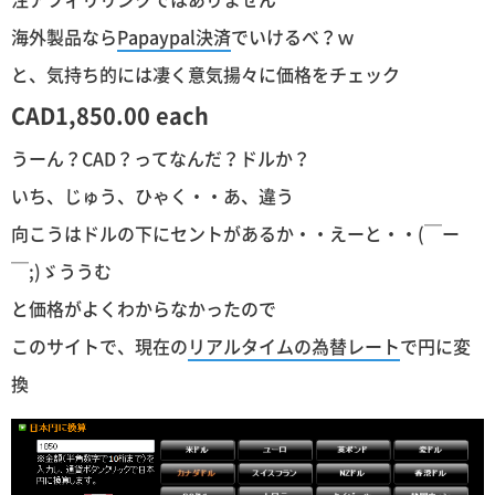
海外製品なら
Papaypal決済
でいけるべ？ｗ
と、気持ち的には凄く意気揚々に価格をチェック
CAD1,850.00 each
うーん？CAD？ってなんだ？ドルか？
いち、じゅう、ひゃく・・あ、違う
向こうはドルの下にセントがあるか・・えーと・・(￣ー
￣;)ゞううむ
と価格がよくわからなかったので
このサイトで、現在の
リアルタイムの為替レート
で円に変
換