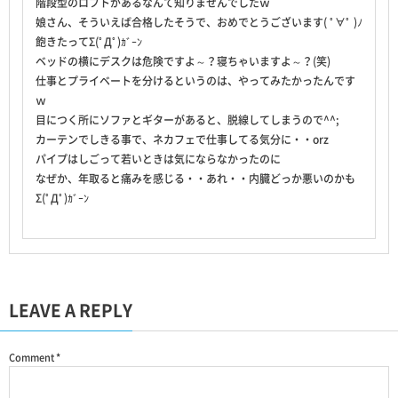
階段型のロフトがあるなんて知りませんでしたｗ
娘さん、そういえば合格したそうで、おめでとうございます( ﾟ∀ﾟ )ﾉ
飽きたってΣ(ﾟДﾟ)ｶﾞｰﾝ
ベッドの横にデスクは危険ですよ～？寝ちゃいますよ～？(笑)
仕事とプライベートを分けるというのは、やってみたかったんです
ｗ
目につく所にソファとギターがあると、脱線してしまうので^^;
カーテンでしきる事で、ネカフェで仕事してる気分に・・orz
パイプはしごって若いときは気にならなかったのに
なぜか、年取ると痛みを感じる・・あれ・・内臓どっか悪いのかも
Σ(ﾟДﾟ)ｶﾞｰﾝ
LEAVE A REPLY
Comment
*