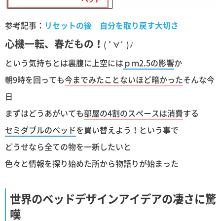
参考記事：
リセットの後 自分を取り戻す大切さ
心機一転、春だもの！
( ﾟ∀ﾟ )ﾉ
という気持ちとは裏腹に上空には
ｐｍ2.5の影響
か
朝9時を回っても
今までみたことないほど暗かった
そんな今
日
まずはどうあがいても
部屋の4割のスペースは消費
する
セミダブルのベッド
を買い替えよう！という事で
どうせなら全ての物を一新したいと
色々と情報を探り始めた所から物語りが始まった
世界のベッドデザインアイデアの凄さに驚
嘆