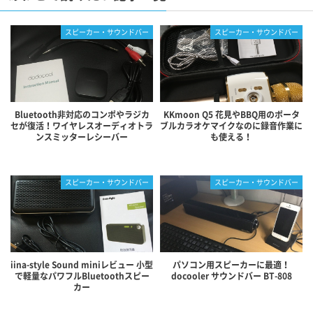
スピーカー・サウンドバー
スピーカー・サウンドバー
Bluetooth非対応のコンポやラジカ
KKmoon Q5 花見やBBQ用のポータ
セが復活！ワイヤレスオーディオトラ
ブルカラオケマイクなのに録音作業に
ンスミッターレシーバー
も使える！
スピーカー・サウンドバー
スピーカー・サウンドバー
iina-style Sound miniレビュー 小型
パソコン用スピーカーに最適！
で軽量なパワフルBluetoothスピー
docooler サウンドバー BT-808
カー