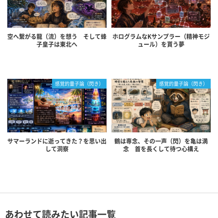
空へ繋がる龍（流）を想う そして蜂
ホログラムなKサンプラー（精神モジ
子皇子は東北へ
ュール）を貰う夢
感覚的量子論（閃き）
感覚的量子論（閃き）
サマーランドに逝ってきた？を思い出
鶴は専念、その一声（閃）を亀は満
して洞察
念 首を長くして待つ心構え
あわせて読みたい記事一覧