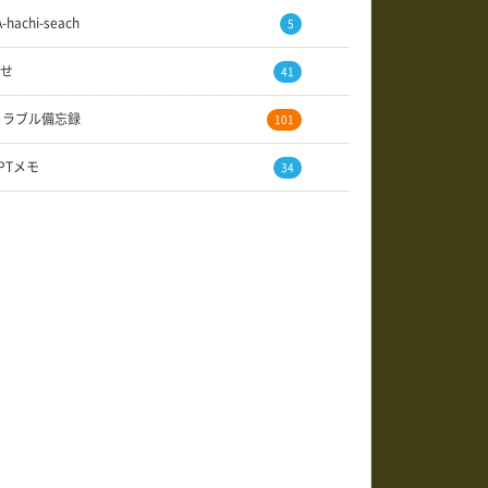
A-hachi-seach
5
せ
41
トラブル備忘録
101
GPTメモ
34