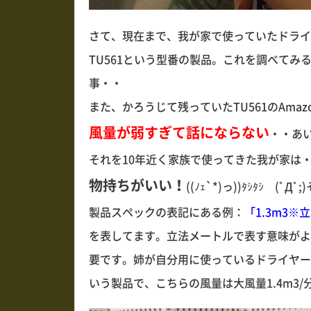
さて、現在まで、我が家で使っていたドライ
TU561という型番の製品。これを調べて
事・・
また、かろうじて残っていたTU561のAma
風量が弱すぎて話にならない
・・あい
それを10年近く家族で使ってきた我が家は
物持ちがいい！
((ﾉｪ`*)っ))ﾀｼﾀｼ (ﾟ
製品スペックの表記にある例：
「1.3m3※
を表してます。立法メートルで表す意味がよ
要です。姉が自分用に使っているドライヤーは3
いう製品で、こちらの風量は大風量1.4m3