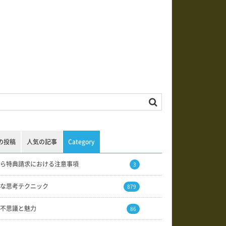
の投稿
人気の記事
Category
ら特典請求における注意事項
3
な思考テクニック
879
不思議と魅力
86