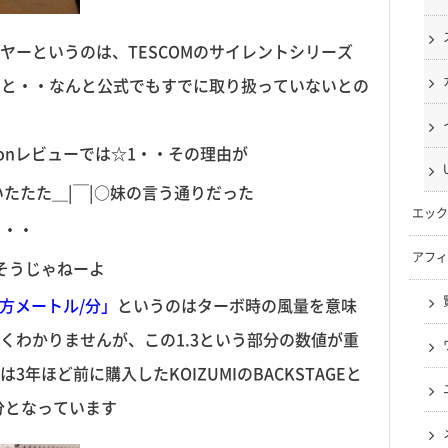
ヤーというのは、TESCOMのサイレントシリーズ
みると・・なんと公式でもすでに取り扱っていないとの
zonレビューでは☆1・・その理由が
たたた＿|￣|○妹の言う通りだった
エック
・・・
アフィ
Дﾟ;)そうじゃねーよ
立方メートル/分」
というのはターボ時の風量を意味
くわかりませんが、この1.3という部分の数値が重
年ほど前に購入したKOIZUMIのBACKSTAGEと
/分となっています