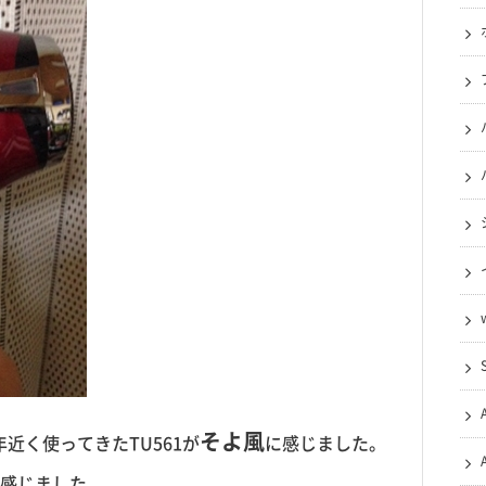
そよ風
年近く使ってきたTU561が
に感じました。
感じました