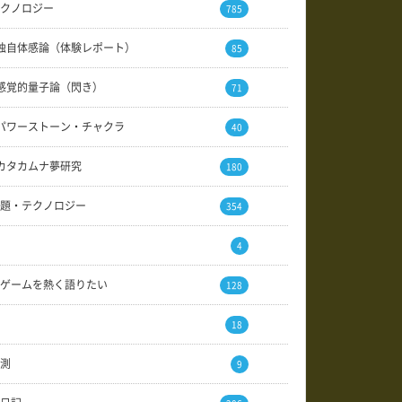
クノロジー
785
独自体感論（体験レポート）
85
感覚的量子論（閃き）
71
パワーストーン・チャクラ
40
カタカムナ夢研究
180
題・テクノロジー
354
4
ゲームを熱く語りたい
128
18
測
9