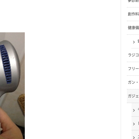
夢診断
創作料
健康備
ラジコ
フリー
ガン・
ガジェ