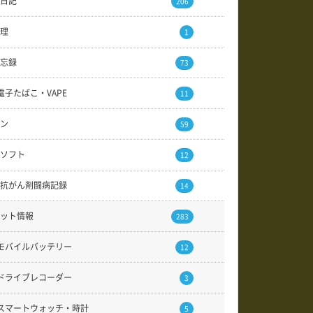
日記
206
理
1
忘録
73
電子たばこ・VAPE
11
ン
59
ソフト
12
抗がん剤闘病記録
14
ット情報
283
モバイルバッテリー
12
ドライブレコーダー
3
スマートウォッチ・時計
5