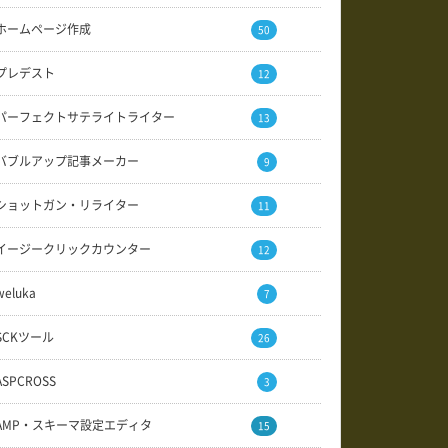
ホームページ作成
50
プレデスト
12
パーフェクトサテライトライター
13
バブルアップ記事メーカー
9
ショットガン・リライター
11
イージークリックカウンター
12
weluka
7
SCKツール
26
ASPCROSS
3
AMP・スキーマ設定エディタ
15