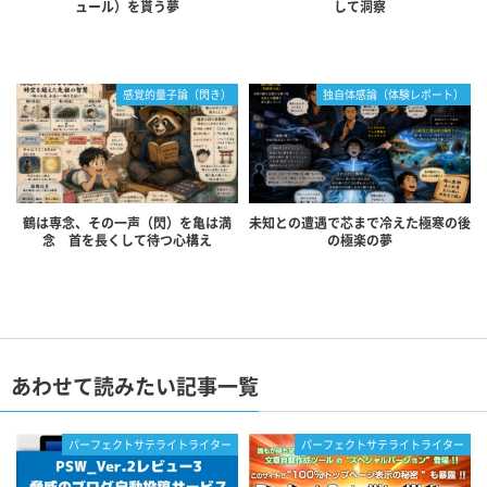
ュール）を貰う夢
して洞察
感覚的量子論（閃き）
独自体感論（体験レポート）
鶴は専念、その一声（閃）を亀は満
未知との遭遇で芯まで冷えた極寒の後
念 首を長くして待つ心構え
の極楽の夢
あわせて読みたい記事一覧
パーフェクトサテライトライター
パーフェクトサテライトライター