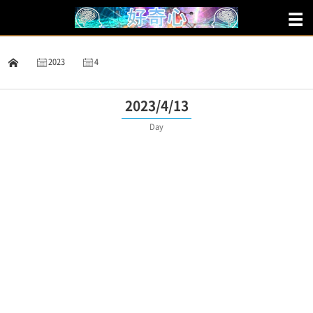
2023
4
13
2023/4/13
Day