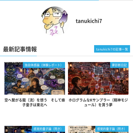
tanukichi7
最新記事情報
tanukichi7の記事一覧
独自体感論（体験レポート）
夢診断日記
空へ繋がる龍（流）を想う そして蜂
ホログラムなKサンプラー（精神モジ
子皇子は東北へ
ュール）を貰う夢
感覚的量子論（閃き）
感覚的量子論（閃き）