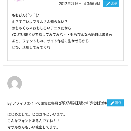
2012年2月6日 at 3:56 AM
返信
ももぴん(´▽｀)ﾉ
え？すごいよマサルさん知らない？
めちゃくちゃおもしろいアニメだから
YOUTUBEとかで探してみてみな・・ももぴんなら絶対はまるｗ
あと、フォントもね、サイト作成に生かせるから
ぜひ、活用してみてくれ
2012年2月7日 at 11:16 PM
返信
By アフィリエイトで確実に毎月２０万円以上稼ぐ！＠ヒロユキ
はじめまして。ヒロユキといいます。
こんなフォントあるんですね！！
マサルさんもいい味出してます。