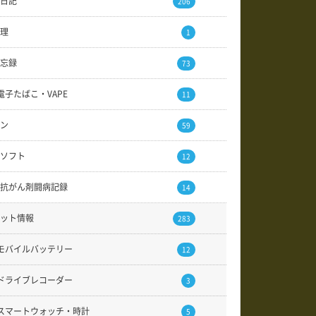
日記
206
理
1
忘録
73
電子たばこ・VAPE
11
ン
59
ソフト
12
抗がん剤闘病記録
14
ット情報
283
モバイルバッテリー
12
ドライブレコーダー
3
スマートウォッチ・時計
5