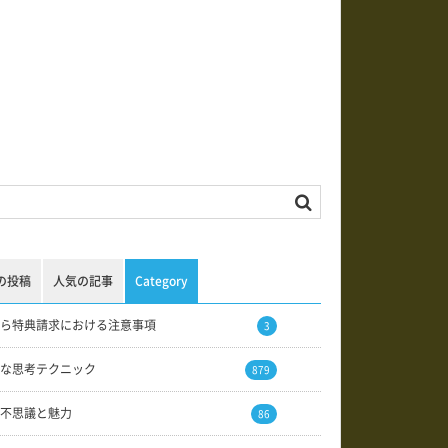
の投稿
人気の記事
Category
ら特典請求における注意事項
3
な思考テクニック
879
不思議と魅力
86