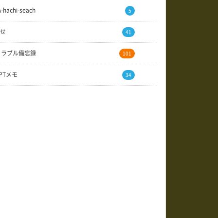
A-hachi-seach
5
せ
41
トラブル備忘録
101
GPTメモ
34