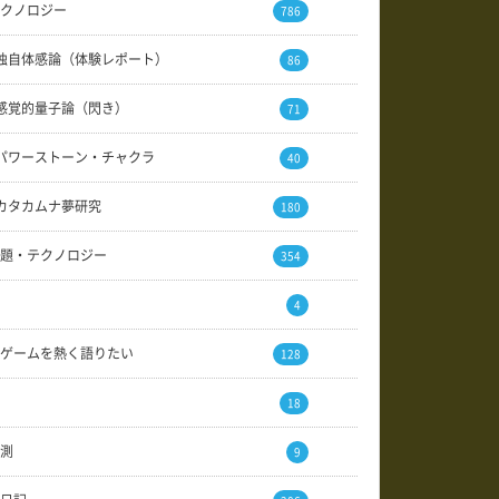
クノロジー
786
独自体感論（体験レポート）
86
感覚的量子論（閃き）
71
パワーストーン・チャクラ
40
カタカムナ夢研究
180
題・テクノロジー
354
4
ゲームを熱く語りたい
128
18
測
9