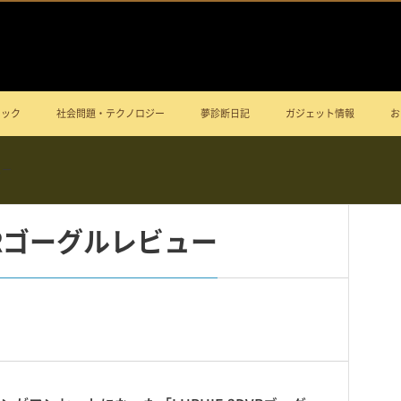
ニック
社会問題・テクノロジー
夢診断日記
ガジェット情報
お
ュー
DVRゴーグルレビュー