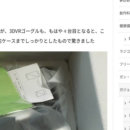
夢診断
創作料
健康備
が、3DVRゴーグルも、もはや４台目となると、こ
ら梱包ケースまでしっかりとしたもので驚きました
ラジコ
フリー
ガン・
ガジェ