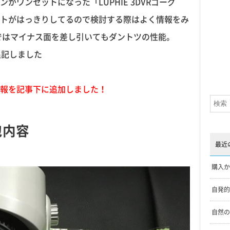
ワンセットになった「LUPHIE 3DVRゴーグ
トがはっきりしてるので検討する際はよく情報をみ
ではマイナス面を差し引いてもダントツの性能。
追記しました
報を記事下に追加しました！
包内容
最近
購入か
自発的
自然の