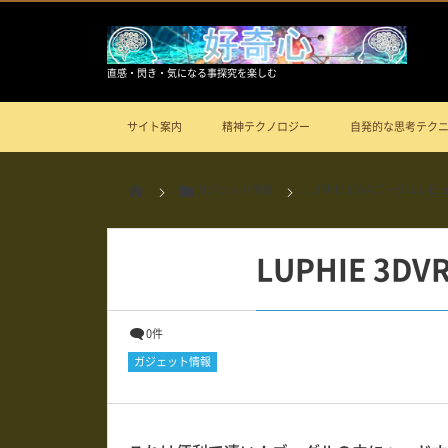
直感・閃き・気になる事探究を楽しむ
サイト案内
精神テクノロジー
自発的な思考テク
ガジェット情報
LUPHIE 3DVRゴーグルレビ
LUPHIE 3
0件
ガジェット情報