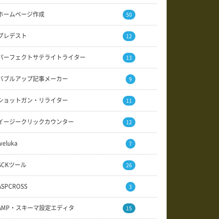
ホームページ作成
50
プレデスト
12
パーフェクトサテライトライター
13
バブルアップ記事メーカー
9
ショットガン・リライター
11
イージークリックカウンター
12
weluka
7
SCKツール
26
ASPCROSS
3
AMP・スキーマ設定エディタ
15