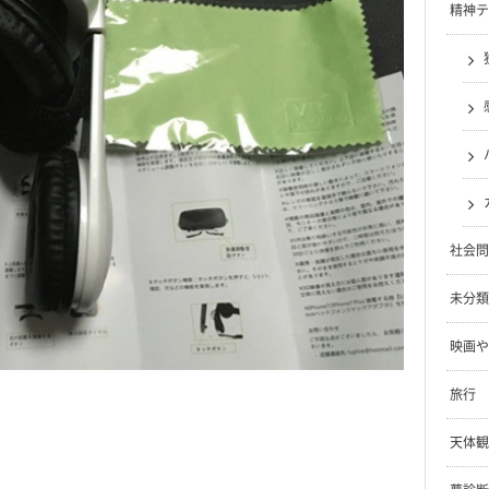
精神テ
社会問
未分類
映画や
旅行
天体観