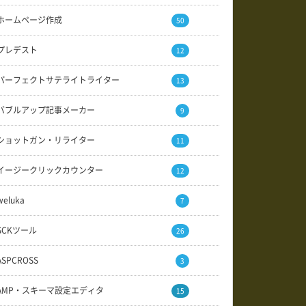
ホームページ作成
50
プレデスト
12
パーフェクトサテライトライター
13
バブルアップ記事メーカー
9
ショットガン・リライター
11
イージークリックカウンター
12
weluka
7
SCKツール
26
ASPCROSS
3
AMP・スキーマ設定エディタ
15