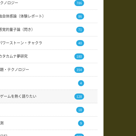
クノロジー
786
独自体感論（体験レポート）
86
感覚的量子論（閃き）
71
パワーストーン・チャクラ
40
カタカムナ夢研究
180
題・テクノロジー
354
4
ゲームを熱く語りたい
128
18
測
9