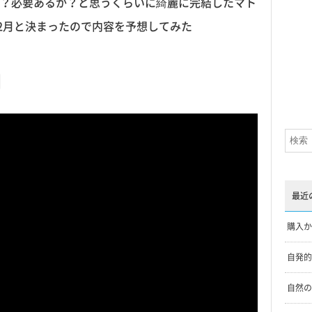
？必要あるか？と思うくらいに綺麗に完結したマト
12月と決まったので内容を予想してみた
目
最近
購入か
自発的
自然の