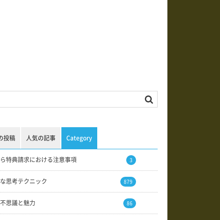
の投稿
人気の記事
Category
ら特典請求における注意事項
3
な思考テクニック
879
不思議と魅力
86