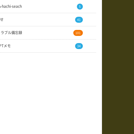
A-hachi-seach
5
せ
41
トラブル備忘録
101
GPTメモ
34