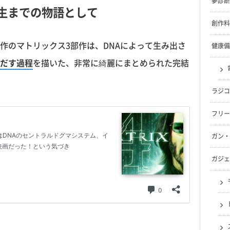
夢診断
新生までの物語として
創作料
作のマトリックス3部作は、DNAによって生み出さ
健康備
みだす過程
を描いた、非常に綺麗にまとめられた完結
ラジコ
フリー
ガン・
ガジェ