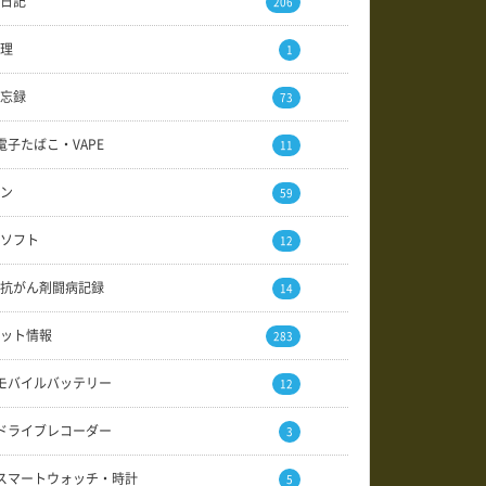
日記
206
理
1
忘録
73
電子たばこ・VAPE
11
ン
59
ソフト
12
抗がん剤闘病記録
14
ット情報
283
モバイルバッテリー
12
ドライブレコーダー
3
スマートウォッチ・時計
5