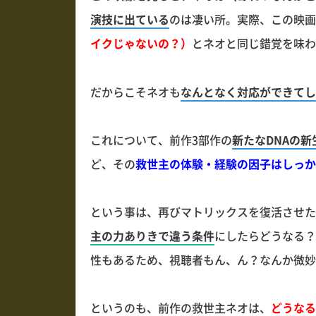
演技に出ている
のは凄い所。実際、この映画
イクじゃないの？）
とネオと同じ錯覚を味わ
だからこそネオも
なんとなく対応ができてし
これについて、前作3部作の
新たなDNAの新
ど、その
救世主の体験・経験の因子はしっか
という事は、再びマトリックスを復活させた
主の力ありきで違う条件
にしたらどうなる？
性もあるため、視聴者もん、ん？なんか微妙
というのも、前作の救世主ネオは、
どうなる