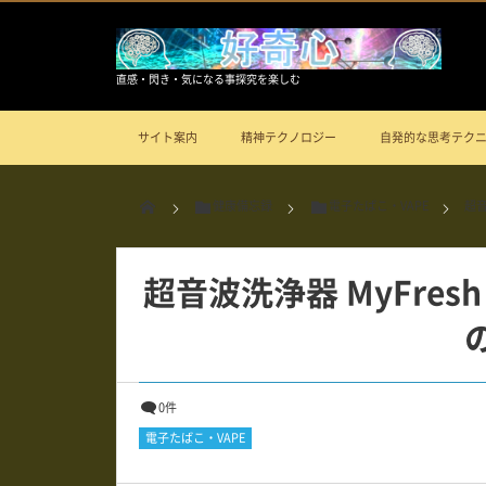
直感・閃き・気になる事探究を楽しむ
サイト案内
精神テクノロジー
自発的な思考テク
健康備忘録
電子たばこ・VAPE
超音
超音波洗浄器 MyFres
0件
電子たばこ・VAPE