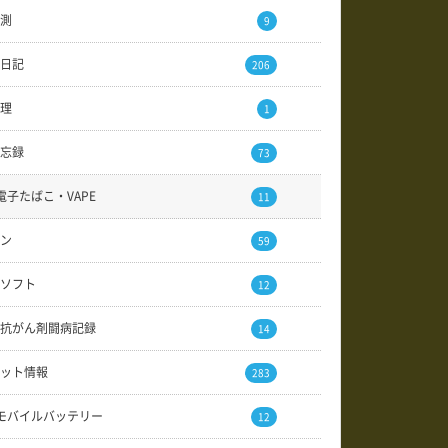
測
9
日記
206
理
1
忘録
73
電子たばこ・VAPE
11
ン
59
ソフト
12
抗がん剤闘病記録
14
ット情報
283
モバイルバッテリー
12