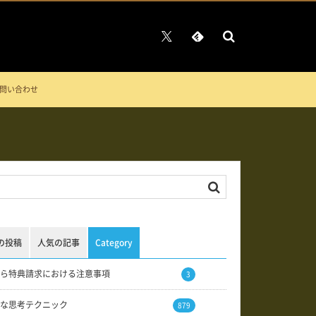
問い合わせ
の投稿
人気の記事
Category
ら特典請求における注意事項
3
な思考テクニック
879