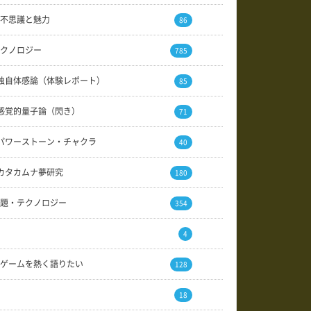
不思議と魅力
86
クノロジー
785
独自体感論（体験レポート）
85
感覚的量子論（閃き）
71
パワーストーン・チャクラ
40
カタカムナ夢研究
180
題・テクノロジー
354
4
ゲームを熱く語りたい
128
18