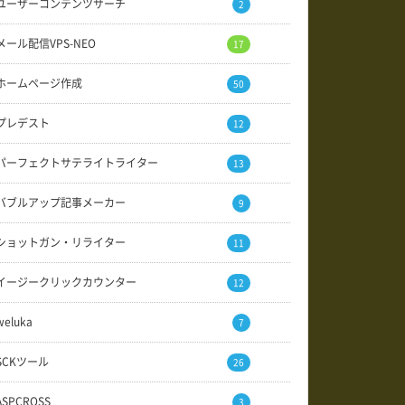
ユーザーコンテンツサーチ
2
メール配信VPS-NEO
17
ホームページ作成
50
プレデスト
12
パーフェクトサテライトライター
13
バブルアップ記事メーカー
9
ショットガン・リライター
11
イージークリックカウンター
12
weluka
7
SCKツール
26
ASPCROSS
3