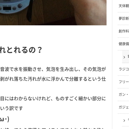
天体観
夢診断
創作料
健康備
れとれるの？
音波で水を振動させ、気泡を生み出し、その気泡が
ラジコ
剥がれ落ちた汚れが水に浮かんで分離するという仕
フリー
ガン・
目にはわからないけれど、ものすごく細かい部分に
いう訳です
ガジェ
ω･)