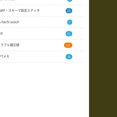
AMP・スキーマ設定エディタ
15
A-hachi-seach
5
せ
41
トラブル備忘録
101
GPTメモ
34