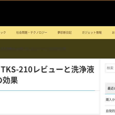
ニック
社会問題・テクノロジー
夢診断日記
ガジェット情報
お
波洗浄器 MyFresh TKS-210レビューと洗浄液の効果
h TKS-210レビューと洗浄液
の効果
最近
購入か
自発的