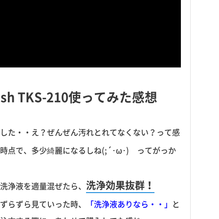
sh TKS-210使ってみた感想
した・・え？ぜんぜん汚れとれてなくない？って感
点で、多少綺麗になるしね(;´･ω･) ってがっか
洗浄効果抜群！
いう洗浄液を適量混ぜたら、
ずらずら見ていった時、
「洗浄液ありなら・・」
と