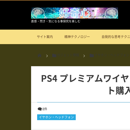
直感・閃き・気になる事探究を楽しむ
サイト案内
精神テクノロジー
自発的な思考テク
ガジェット情報
イヤホン・ヘッドフォン
PS4 プレミアムワイ
ト購
8件
イヤホン・ヘッドフォン