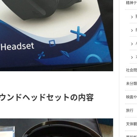
精神テ
社会問
未分類
ウンドヘッドセットの内容
映画や
旅行
天体観