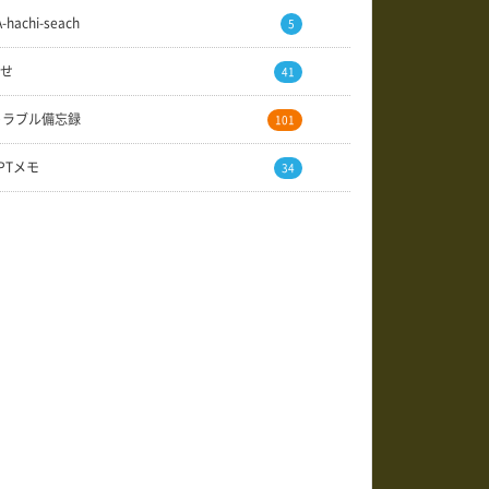
A-hachi-seach
5
せ
41
トラブル備忘録
101
GPTメモ
34