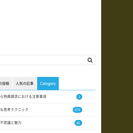
の投稿
人気の記事
Category
ら特典請求における注意事項
3
な思考テクニック
879
不思議と魅力
86