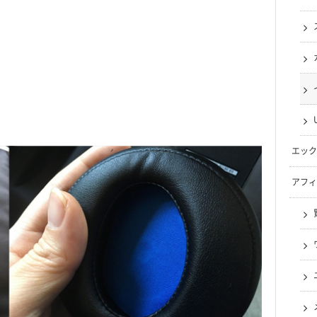
エック
アフィ