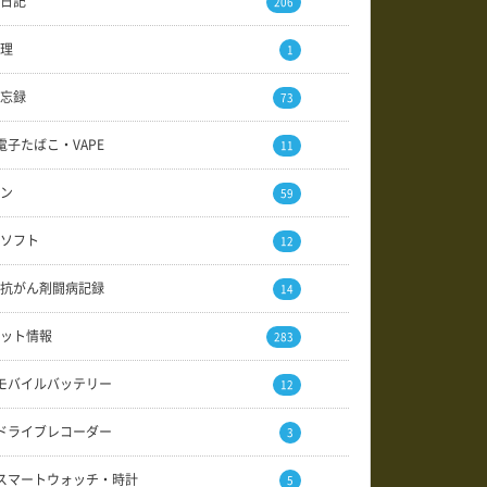
日記
206
理
1
忘録
73
電子たばこ・VAPE
11
ン
59
ソフト
12
抗がん剤闘病記録
14
ット情報
283
モバイルバッテリー
12
ドライブレコーダー
3
スマートウォッチ・時計
5