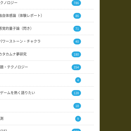
クノロジー
786
独自体感論（体験レポート）
86
感覚的量子論（閃き）
71
パワーストーン・チャクラ
40
カタカムナ夢研究
180
題・テクノロジー
354
4
ゲームを熱く語りたい
128
18
測
9