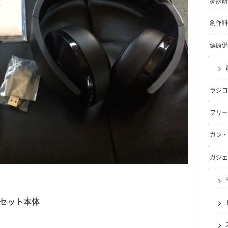
夢診断
創作料
健康備
ラジコ
フリー
ガン・
ガジェ
セット本体