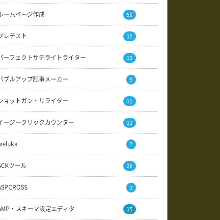
ホームページ作成
50
プレデスト
12
パーフェクトサテライトライター
13
バブルアップ記事メーカー
9
ショットガン・リライター
11
イージークリックカウンター
12
weluka
7
SCKツール
26
ASPCROSS
3
AMP・スキーマ設定エディタ
15