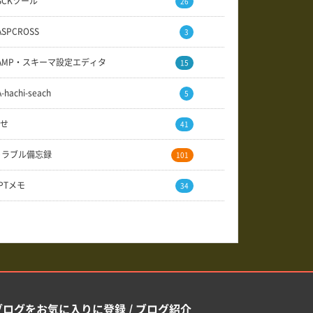
SCKツール
26
ASPCROSS
3
AMP・スキーマ設定エディタ
15
A-hachi-seach
5
せ
41
トラブル備忘録
101
GPTメモ
34
ブログをお気に入りに登録 / ブログ紹介