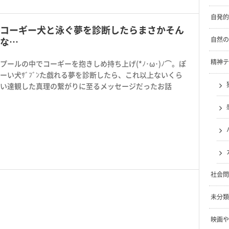
自発的
コーギー犬と泳ぐ夢を診断したらまさかそん
自然の
な…
精神テ
プールの中でコーギーを抱きしめ持ち上げ(*ﾉ･ω･)ﾉ⌒。ぽ
ーい犬ｻﾞﾌﾞﾝた戯れる夢を診断したら、これ以上ないくら
い達観した真理の繋がりに至るメッセージだったお話
社会問
未分類
映画や