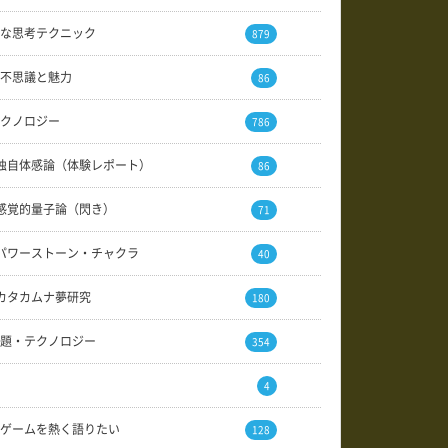
な思考テクニック
879
不思議と魅力
86
クノロジー
786
独自体感論（体験レポート）
86
感覚的量子論（閃き）
71
パワーストーン・チャクラ
40
カタカムナ夢研究
180
題・テクノロジー
354
4
ゲームを熱く語りたい
128