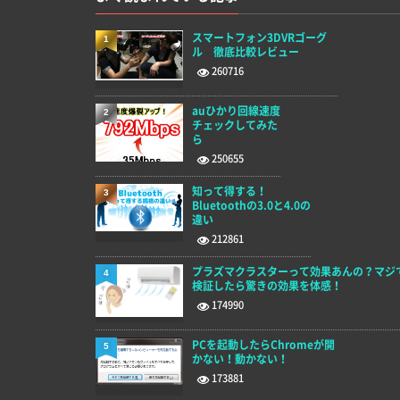
スマートフォン3DVRゴーグ
1
ル 徹底比較レビュー
260716
auひかり回線速度
2
チェックしてみた
ら
250655
知って得する！
3
Bluetoothの3.0と4.0の
違い
212861
プラズマクラスターって効果あんの？マジ
4
検証したら驚きの効果を体感！
174990
PCを起動したらChromeが開
5
かない！動かない！
173881