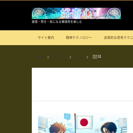
直感・閃き・気になる事探究を楽しむ
サイト案内
精神テクノロジー
自発的な思考テク
2024
8
31