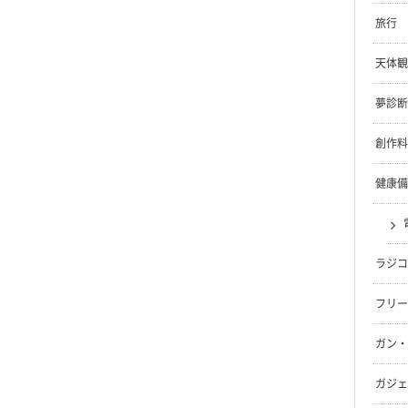
旅行
天体観
夢診断
創作料
健康備
ラジコ
フリー
ガン・
ガジェ