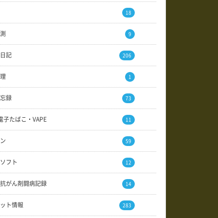
18
測
9
日記
206
理
1
忘録
73
電子たばこ・VAPE
11
ン
59
ソフト
12
抗がん剤闘病記録
14
ット情報
283