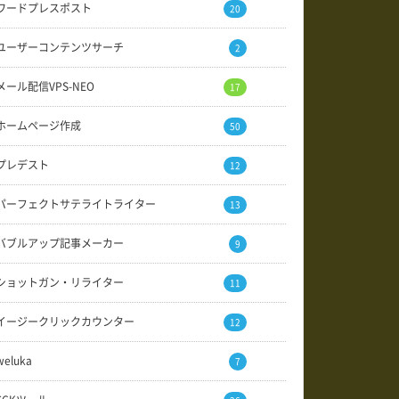
ワードプレスポスト
20
ユーザーコンテンツサーチ
2
メール配信VPS-NEO
17
ホームページ作成
50
プレデスト
12
パーフェクトサテライトライター
13
バブルアップ記事メーカー
9
ショットガン・リライター
11
イージークリックカウンター
12
weluka
7