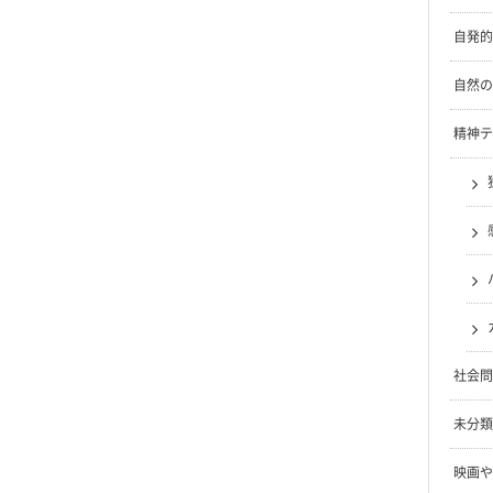
自発的
自然の
精神テ
社会問
未分類
映画や