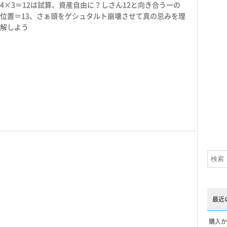
4×3＝12は試算、資産自由に？しさん12と向き合う一の
位置＝13、さぁ頭をゲシュタルト崩壊させて真の忌みを理
解しよう
最近
購入か