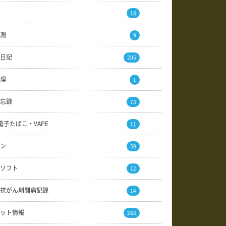
18
測
9
日記
205
理
1
忘録
73
電子たばこ・VAPE
11
ン
59
ソフト
12
抗がん剤闘病記録
14
ット情報
283