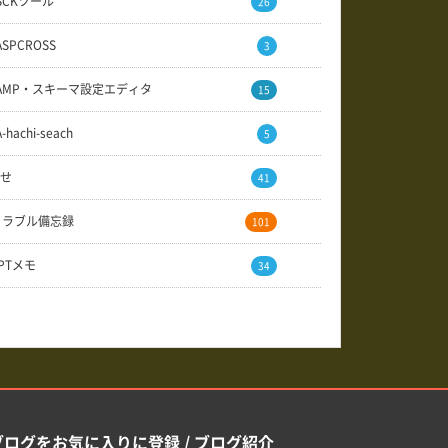
SCKツール
26
ASPCROSS
3
AMP・スキーマ設定エディタ
15
A-hachi-seach
5
せ
41
トラブル備忘録
101
GPTメモ
34
ブログをお気に入りに登録 / ブログ紹介