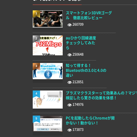
スマートフォン3DVRゴーグ
1
ル 徹底比較レビュー
260709
auひかり回線速度
2
チェックしてみた
ら
250648
知って得する！
3
Bluetoothの3.0と4.0の
違い
212851
プラズマクラスターって効果あんの？マジ
4
検証したら驚きの効果を体感！
174976
PCを起動したらChromeが開
5
かない！動かない！
173873