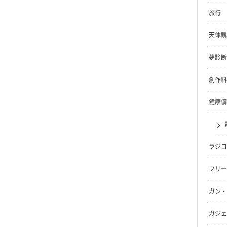
旅行
天体観
夢診断
創作料
健康備
ラジコ
フリー
ガン・
ガジェ