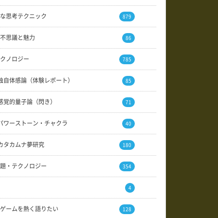
な思考テクニック
879
不思議と魅力
86
クノロジー
785
独自体感論（体験レポート）
85
感覚的量子論（閃き）
71
パワーストーン・チャクラ
40
カタカムナ夢研究
180
題・テクノロジー
354
4
ゲームを熱く語りたい
128