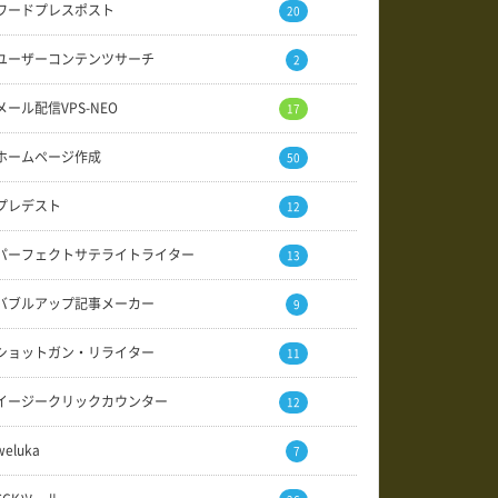
ワードプレスポスト
20
ユーザーコンテンツサーチ
2
メール配信VPS-NEO
17
ホームページ作成
50
プレデスト
12
パーフェクトサテライトライター
13
バブルアップ記事メーカー
9
ショットガン・リライター
11
イージークリックカウンター
12
weluka
7