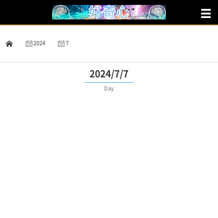
2024
7
7
2024/7/7
Day