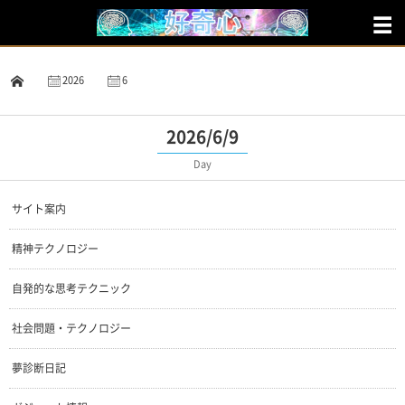
2026
6
9
2026/6/9
Day
サイト案内
精神テクノロジー
自発的な思考テクニック
社会問題・テクノロジー
夢診断日記