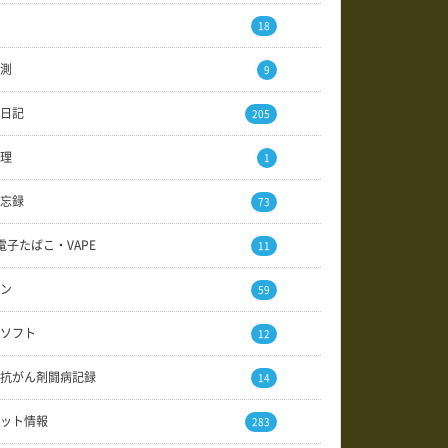
18
測
9
日記
205
理
1
忘録
73
電子たばこ・VAPE
11
ン
59
ソフト
12
抗がん剤闘病記録
14
ット情報
283