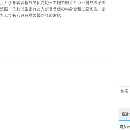
土と子を袈裟斬りで仏陀切って鞭で叩くという自然の子の
洗脳…それで生まれた人が言う信の中身を和に変える。ま
たしても八只只烏の繋がりのお話
最近
購入か