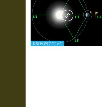
0
自発的な思考テクニック