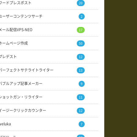
ワードプレスポスト
20
ユーザーコンテンツサーチ
2
メール配信VPS-NEO
17
ホームページ作成
50
プレデスト
12
パーフェクトサテライトライター
13
バブルアップ記事メーカー
9
ショットガン・リライター
11
イージークリックカウンター
12
weluka
7