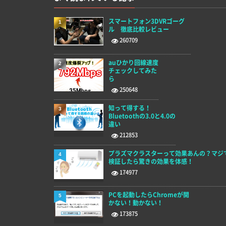
スマートフォン3DVRゴーグ
1
ル 徹底比較レビュー
260709
auひかり回線速度
2
チェックしてみた
ら
250648
知って得する！
3
Bluetoothの3.0と4.0の
違い
212853
プラズマクラスターって効果あんの？マジ
4
検証したら驚きの効果を体感！
174977
PCを起動したらChromeが開
5
かない！動かない！
173875