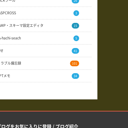
SCKツール
26
ASPCROSS
3
AMP・スキーマ設定エディタ
15
A-hachi-seach
5
せ
41
トラブル備忘録
101
GPTメモ
34
ブログをお気に入りに登録 / ブログ紹介