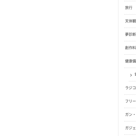
旅行
天体観
夢診断
創作料
健康備
ラジコ
フリー
ガン・
ガジェ