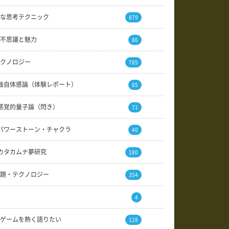
な思考テクニック
879
不思議と魅力
86
クノロジー
785
独自体感論（体験レポート）
85
感覚的量子論（閃き）
71
パワーストーン・チャクラ
40
カタカムナ夢研究
180
題・テクノロジー
354
4
ゲームを熱く語りたい
128