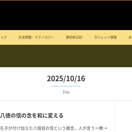
ニック
社会問題・テクノロジー
夢診断日記
ガジェット情報
お
2025/10/16
Day
八徳の信の念を和に変える
孔子が付け加えた八個目の信という概念。人が言う＝教→