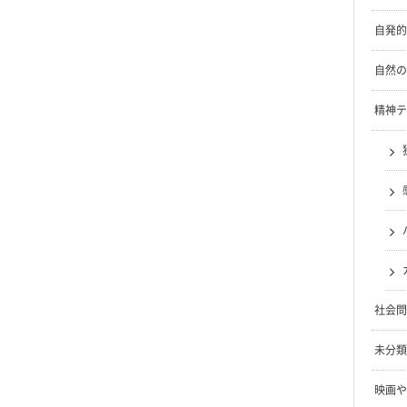
自発的
自然の
精神テ
社会問
未分類
映画や