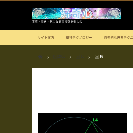
直感・閃き・気になる事探究を楽しむ
サイト案内
精神テクノロジー
自発的な思考テク
2025
10
16