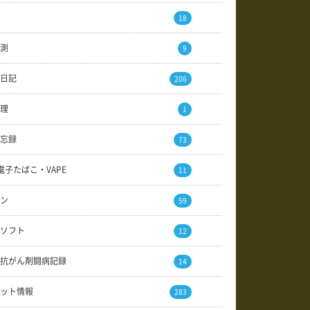
18
測
9
日記
206
理
1
忘録
73
電子たばこ・VAPE
11
ン
59
ソフト
12
抗がん剤闘病記録
14
ット情報
283