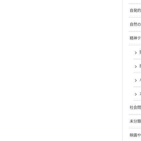
自発的
自然の
精神テ
社会問
未分類
映画や