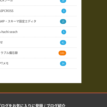
SCKツール
26
ASPCROSS
3
AMP・スキーマ設定エディタ
15
A-hachi-seach
5
せ
41
トラブル備忘録
101
GPTメモ
34
ブログをお気に入りに登録 / ブログ紹介