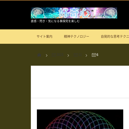
直感・閃き・気になる事探究を楽しむ
サイト案内
精神テクノロジー
自発的な思考テク
2023
11
6