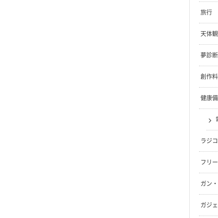
旅行
天体観
夢診断
創作料
健康備
ラジコ
フリー
ガン・
ガジェ