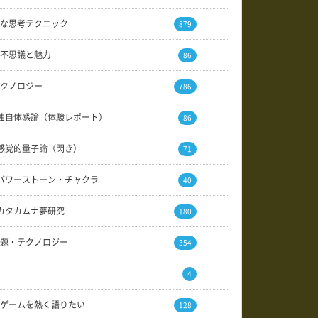
な思考テクニック
879
不思議と魅力
86
クノロジー
786
独自体感論（体験レポート）
86
感覚的量子論（閃き）
71
パワーストーン・チャクラ
40
カタカムナ夢研究
180
題・テクノロジー
354
4
ゲームを熱く語りたい
128