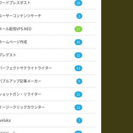
ワードプレスポスト
20
ユーザーコンテンツサーチ
2
メール配信VPS-NEO
17
ホームページ作成
50
プレデスト
12
パーフェクトサテライトライター
13
バブルアップ記事メーカー
9
ショットガン・リライター
11
イージークリックカウンター
12
weluka
7