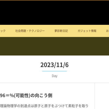
ニック
社会問題・テクノロジー
夢診断日記
ガジェット情報
お
2023/11/6
Day
96＝%(可能性)の向こう側
理論物理学の到達点は原子と原子をぶつけて素粒子を取り