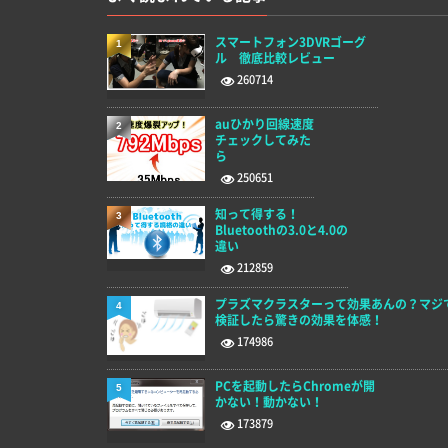
スマートフォン3DVRゴーグ
1
ル 徹底比較レビュー
260714
auひかり回線速度
2
チェックしてみた
ら
250651
知って得する！
3
Bluetoothの3.0と4.0の
違い
212859
プラズマクラスターって効果あんの？マジ
4
検証したら驚きの効果を体感！
174986
PCを起動したらChromeが開
5
かない！動かない！
173879