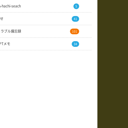
A-hachi-seach
5
せ
41
トラブル備忘録
101
GPTメモ
34