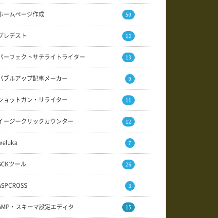
ホームページ作成
50
プレデスト
12
パーフェクトサテライトライター
13
バブルアップ記事メーカー
9
ショットガン・リライター
11
イージークリックカウンター
12
weluka
7
SCKツール
26
ASPCROSS
3
AMP・スキーマ設定エディタ
15