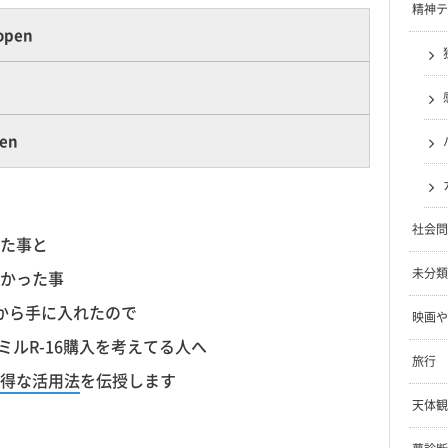
精神テ
pen
en
社会問
た事と
未分類
かった事
から手に入れたので
映画や
ミルR-16購入を考えてる人へ
旅行
得な活用法
を伝授します
天体観