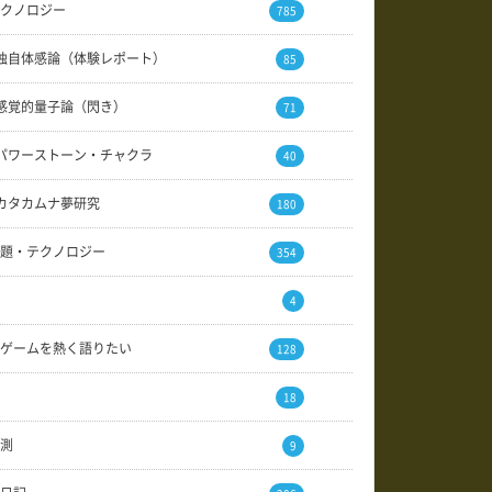
クノロジー
785
独自体感論（体験レポート）
85
感覚的量子論（閃き）
71
パワーストーン・チャクラ
40
カタカムナ夢研究
180
題・テクノロジー
354
4
ゲームを熱く語りたい
128
18
測
9