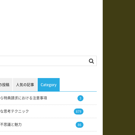
の投稿
人気の記事
Category
ら特典請求における注意事項
3
な思考テクニック
879
不思議と魅力
86