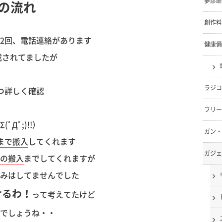
夢診断
の流れ
創作料
2回、電話連絡があります
健康備
載されてましたが
ラジコ
つ詳しく確認
フリー
Дﾟ;)!!）
ガン・
まで搬入
してくれます
ガジェ
の搬入
までしてくれますが
みはしてませんでした
けるわ！
って考えてたけど
でしょうね・・