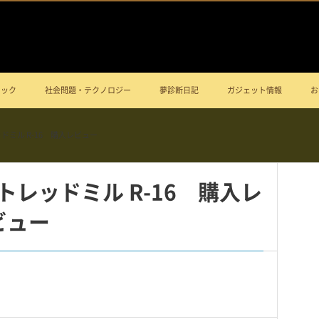
ニック
社会問題・テクノロジー
夢診断日記
ガジェット情報
お
ッドミル R-16 購入レビュー
 トレッドミル R-16 購入レ
ビュー