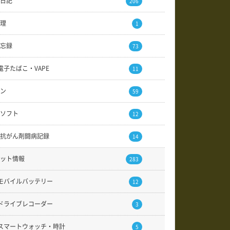
日記
206
理
1
忘録
73
電子たばこ・VAPE
11
ン
59
ソフト
12
抗がん剤闘病記録
14
ット情報
283
モバイルバッテリー
12
ドライブレコーダー
3
スマートウォッチ・時計
5