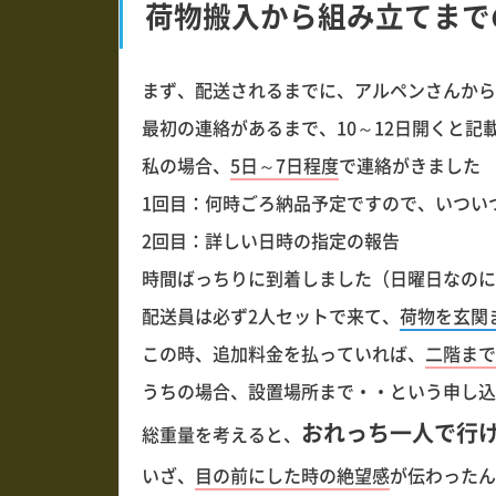
荷物搬入から組み立てまで
まず、配送されるまでに、アルペンさんから
最初の連絡があるまで、10～12日開くと記
私の場合、
5日～7日程度
で連絡がきました
1回目：何時ごろ納品予定ですので、いつい
2回目：詳しい日時の指定の報告
時間ばっちりに到着しました（日曜日なのにΣ(ﾟ
配送員は必ず2人セットで来て、
荷物を玄関
この時、追加料金を払っていれば、
二階まで
うちの場合、設置場所まで・・という申し込
おれっち一人で行
総重量を考えると、
いざ、
目の前にした時の絶望感
が伝わったん