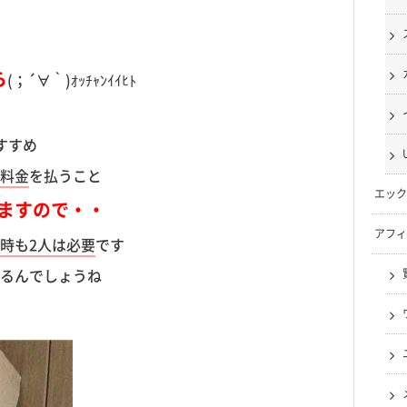
ら
(；´∀｀)ｵｯﾁｬﾝｲｲﾋﾄ
すすめ
料金
を払うこと
エック
ますので・・
アフィ
時も2人は必要
です
るんでしょうね