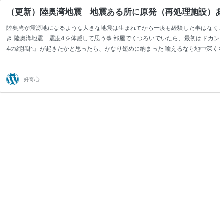
（更新）陸奥湾地震 地震ある所に原発（再処理施設）
陸奥湾が震源地になるような大きな地震は生まれてから一度も経験した事はなく
き 陸奥湾地震 震度4を体感して思う事 部屋でくつろいでいたら、最初はドカ
4の縦揺れ』が起きたかと思ったら、かなり短めに納まった 喩えるなら地中深
すぐに久しぶりに大きめの …
続きを読む
（更
新）
陸
好奇心
奥
湾
地
震
地
震
あ
る
所
に
原
発
（再