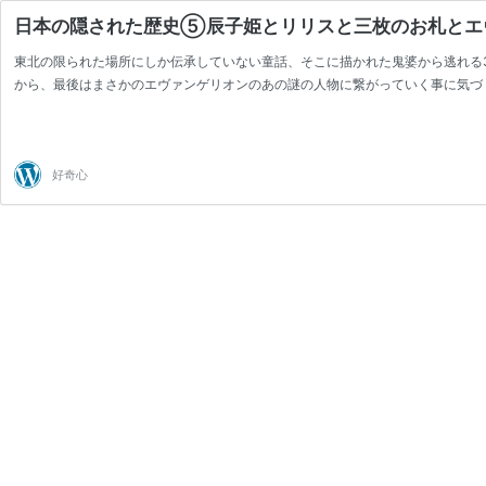
日本の隠された歴史⑤辰子姫とリリスと三枚のお札とエ
東北の限られた場所にしか伝承していない童話、そこに描かれた鬼婆から逃れる
から、最後はまさかのエヴァンゲリオンのあの謎の人物に繋がっていく事に気づ
好奇心