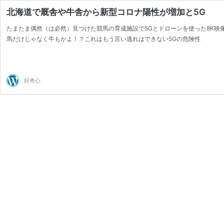
北海道で厩舎や牛舎から新型コロナ陽性が増加と5G
たまたま偶然（は必然）見つけた競馬の育成施設で5Gとドローンを使った8K映
馬だけじゃなく牛もかよ！？これはもう言い逃れはできない5Gの危険性
好奇心