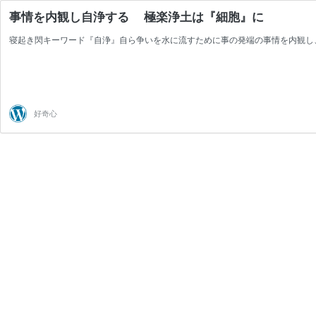
事情を内観し自浄する 極楽浄土は『細胞』に
寝起き閃キーワード『自浄』自ら争いを水に流すために事の発端の事情を内観し
好奇心