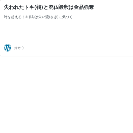
失われたトキ(鴾)と廃仏毀釈は金品強奪
時を超えるトキ(鴾)は朱い鷺(さぎ)に気づく
好奇心