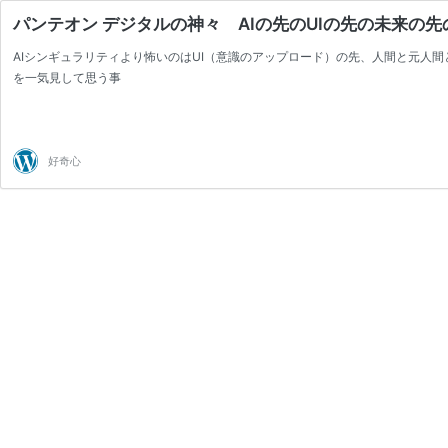
パンテオン デジタルの神々 AIの先のUIの先の未来の先
AIシンギュラリティより怖いのはUI（意識のアップロード）の先、人間と元人
を一気見して思う事
好奇心