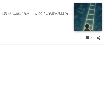
』と先人が言葉に『形象』したのか？が夜空を見上げな
コメント
0