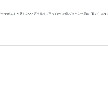
ただの点にしか見えないと言う観点に至ってからの気づきとなぜ星は『日の生まれ