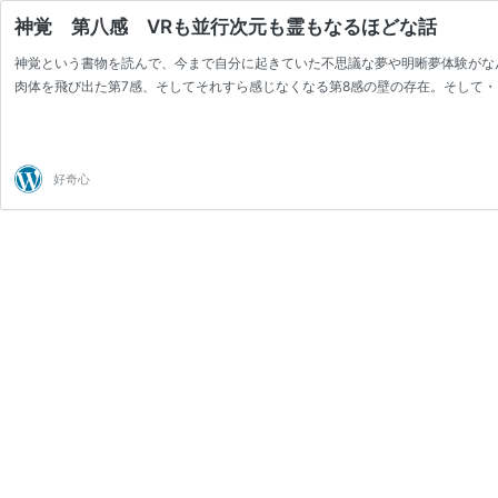
神覚 第八感 VRも並行次元も霊もなるほどな話
神覚という書物を読んで、今まで自分に起きていた不思議な夢や明晰夢体験がな
肉体を飛び出た第7感、そしてそれすら感じなくなる第8感の壁の存在。そして・
好奇心