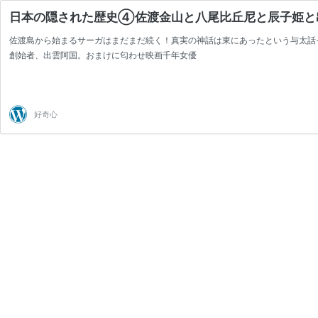
日本の隠された歴史④佐渡金山と八尾比丘尼と辰子姫と
佐渡島から始まるサーガはまだまだ続く！真実の神話は東にあったという与太話
創始者、出雲阿国。おまけに匂わせ映画千年女優
好奇心